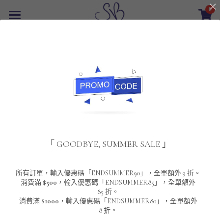
0
×
商品分類
首頁
返回
所有商品分類
最新優惠
POLO T-Shirt
SALE
重磅純色 短袖T-Shirt 系列
男裝
夾棉外套
配飾
重磅純色系列
「 GOODBYE, SUMMER SALE 」
圓領衛衣
男裝恤衫
重磅純色長袖 T-SHIRT 系列
女裝
頸鏈及鏈墜
連帽衛衣
男裝 T-Shirt
重磅純色短袖 T-SHIRT 系列
長袖恤衫
包袋
About Us
所有訂單，輸入優惠碼「ENDSUMMER90」，全單額外 9 折。
消費滿
$500
，輸入優惠碼「ENDSUMMER85」，全單額外
85 折。
男裝外套
重磅純色 衛衣 系列
短袖恤衫
長袖 T-SHIRT
棒球外套
Contact Us
消費滿
$1000
，輸入優惠碼「ENDSUMMER80」，全單額外
8 折。
男裝針織冷衫毛衣
短袖 T-SHIRT
外套
風褸外套
登錄
/
註冊