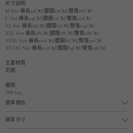
尺寸說明
男士短褲
M Size 褲長92CM/腰圍69CM/臀寬116CM
L Size 褲長94CM/腰圍72CM/臀寬120CM
男裝九分褲
XL Size 褲長96CM/腰圍75CM/臀寬124CM
男裝外套
XXL Size 褲長98CM/腰圍78CM/臀寬128CM
XXXL Size 褲長100CM/腰圍81CM/臀寬132CM
男裝短袖 T-SHIRT
XXXXL Size 褲長102CM/腰圍84CM/臀寬136CM
重磅純色 長袖T-Shirt 系列
主要材質
尼龍
重磅純色 衛衣 系列
編號
男士長袖恤衫
SBP-1215
男士短袖恤衫
選擇 顏色
限時促銷
選擇 尺寸
男裝