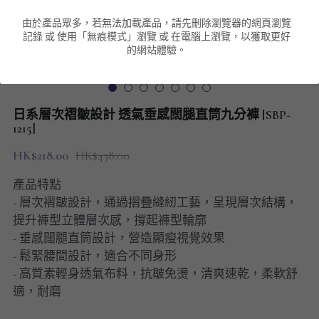
由於產品眾多，若無法加載產品，請先刪除瀏覽器的網頁瀏覽
男裝衛衣
短袖 POLO T-Shirt
針織外套
針織外套
搜索
記錄 或 使用「無痕模式」瀏覽 或 在電腦上瀏覽，以獲取更好
的網站體驗。
男裝褲類
風褸外套
圓領衛衣
包袋
棒球外套
連帽衛衣
長褲
男裝毛衣
日系層次褶皺設計 透氣垂感闊腿直筒九分褲 [SBP-
夾棉外套
九分褲
1215]
配飾
HK$218.00
HK$438.00
短褲
頸鏈
產品特點
男裝長袖T-SHIRT
- 層次褶皺設計，通過摺疊縫紉工藝，呈現層次結構，
提升褲型立體層次感，撐起褲型輪廓
HOT ITEMS
- 垂感闊腿直筒設計，營造顯瘦視覺效果
- 鬆緊腰間設計，適合不同身形
NEW ARRIVALS
- 高質素輕身透氣布料，抗皺免燙，清爽速乾，柔軟舒
適，耐磨
男裝長褲