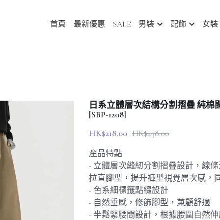
首頁
最新優惠
SALE
男裝
配飾
女裝
日系立體層次結構分割摺疊 純棉
[SBP-1208]
HK$218.00
HK$438.00
產品特點
- 立體層次縫紉分割摺疊設計，線
拉直腳型，提升褲型視覺層次感，
- 色系細標籤點綴設計
- 自然垂感，修飾腳型，兼顧舒適
- 半鬆緊腰間設計，根據腰圍自然