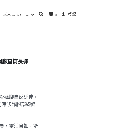
About Us
…
0
登錄
闊腳直筒長褲
條沿褲腳自然延伸，
同時修飾腳部線條
伸展，靈活自如，舒