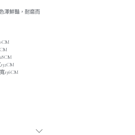
，色澤鮮豔，耐磨而
20CM
4CM
28CM
132CM
寬136CM