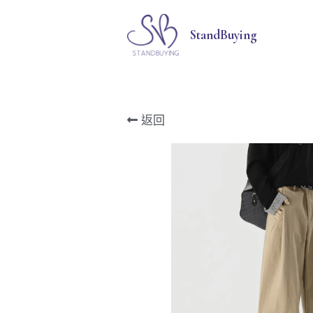
StandBuying
返回