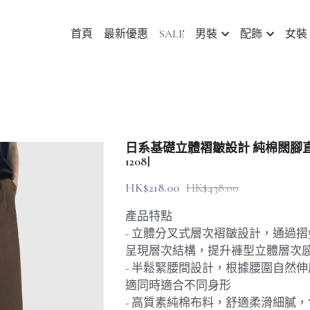
首頁
最新優惠
SALE
男裝
配飾
女裝
日系基礎立體褶皺設計 純棉闊腳直筒
1208]
HK$218.00
HK$438.00
產品特點
- 立體分叉式層次褶皺設計，通過
呈現層次結構，提升褲型立體層次
- 半鬆緊腰間設計，根據腰圍自然
適同時適合不同身形
- 高質素純棉布料，舒適柔滑細膩