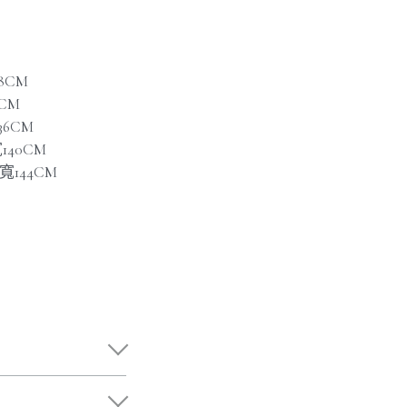
28CM
2CM
36CM
140CM
臀寬144CM