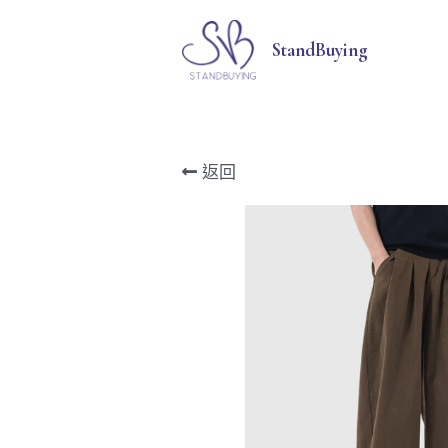
StandBuying
返回