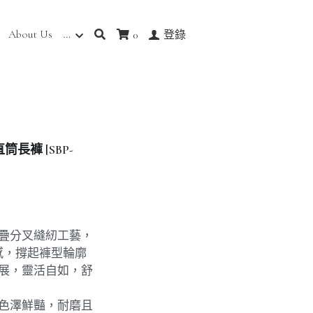
About Us
…
0
登錄
長褲 [SBP-
摺疊分叉縫紉工藝，
感，撐起褲型輪廓
伸展，靈活自如，舒
，色澤鮮豔，耐磨且