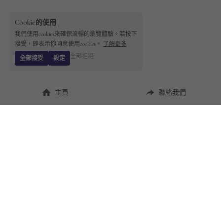
Cookie的使用
我們使用cookies來確保流暢的瀏覽體驗。若按下
接受，即表示你同意使用cookies。
了解更多
全部拒絕
全部接受
設定
主頁
聯絡我們
About Us
使用幫助
瞭解 
StandBuying
常見問題
聯絡我們
購買須知
隱私條款
售後保障
用戶協議
運費說明