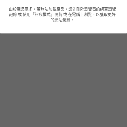
由於產品眾多，若無法加載產品，請先刪除瀏覽器的網頁瀏覽
男裝衛衣
短袖 POLO T-Shirt
針織外套
針織外套
搜索
記錄 或 使用「無痕模式」瀏覽 或 在電腦上瀏覽，以獲取更好
的網站體驗。
男裝褲類
風褸外套
圓領衛衣
包袋
棒球外套
連帽衛衣
長褲
男裝毛衣
夾棉外套
九分褲
配飾
短褲
頸鏈
男裝長袖T-SHIRT
HOT ITEMS
NEW ARRIVALS
男裝長褲