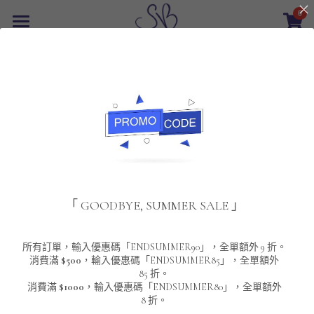
0
×
商品分類
首頁
所有商品分類
最新優惠
POLO T-Shirt
SALE
重磅純色 短袖T-Shirt 系列
男裝
該商品目前已下架。
返回主頁
夾棉外套
配飾
重磅純色系列
「 GOODBYE, SUMMER SALE 」
圓領衛衣
男裝恤衫
重磅純色長袖 T-SHIRT 系列
女裝
頸鏈及鏈墜
連帽衛衣
男裝 T-Shirt
重磅純色短袖 T-SHIRT 系列
長袖恤衫
包袋
About Us
所有訂單，輸入優惠碼「ENDSUMMER90」，全單額外 9 折。
消費滿
$500
，輸入優惠碼「ENDSUMMER85」，全單額外
85 折。
男裝外套
重磅純色 衛衣 系列
短袖恤衫
長袖 T-SHIRT
棒球外套
Contact Us
消費滿
$1000
，輸入優惠碼「ENDSUMMER80」，全單額外
8 折。
男裝針織冷衫毛衣
短袖 T-SHIRT
外套
風褸外套
登錄
/
註冊