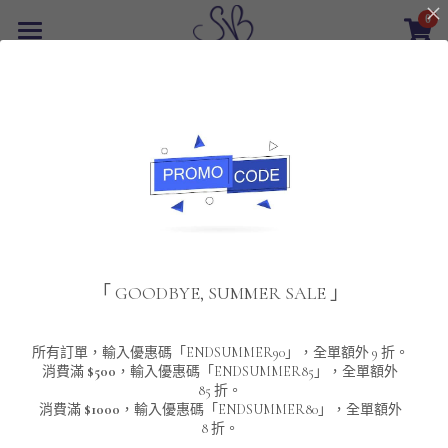
0
×
商品分類
首頁
所有商品分類
最新優惠
POLO T-Shirt
SALE
重磅純色 短袖T-Shirt 系列
男裝
該商品目前已下架。
返回主頁
夾棉外套
配飾
重磅純色系列
「 GOODBYE, SUMMER SALE 」
圓領衛衣
男裝恤衫
重磅純色長袖 T-SHIRT 系列
女裝
頸鏈及鏈墜
連帽衛衣
男裝 T-Shirt
重磅純色短袖 T-SHIRT 系列
長袖恤衫
包袋
About Us
所有訂單，輸入優惠碼「ENDSUMMER90」，全單額外 9 折。
消費滿
$500
，輸入優惠碼「ENDSUMMER85」，全單額外
85 折。
男裝外套
重磅純色 衛衣 系列
短袖恤衫
長袖 T-SHIRT
棒球外套
Contact Us
消費滿
$1000
，輸入優惠碼「ENDSUMMER80」，全單額外
8 折。
男裝針織冷衫毛衣
短袖 T-SHIRT
外套
風褸外套
登錄
/
註冊