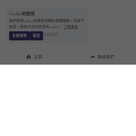
Cookie的使用
我們使用cookies來確保流暢的瀏覽體驗。若按下
接受，即表示你同意使用cookies。
了解更多
全部拒絕
全部接受
設定
主頁
聯絡我們
About Us
使用幫助
瞭解 
StandBuying
常見問題
聯絡我們
購買須知
隱私條款
售後保障
用戶協議
運費說明