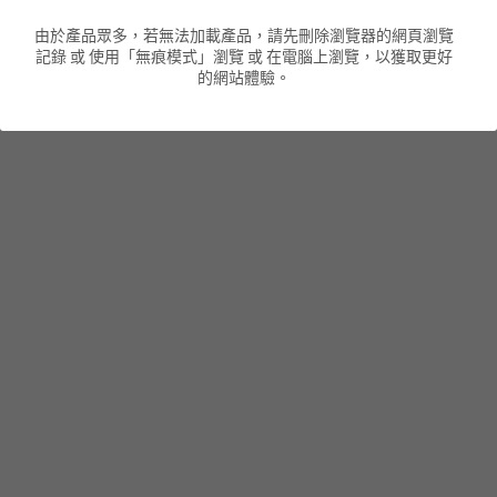
由於產品眾多，若無法加載產品，請先刪除瀏覽器的網頁瀏覽
男裝衛衣
短袖 POLO T-Shirt
針織外套
針織外套
搜索
記錄 或 使用「無痕模式」瀏覽 或 在電腦上瀏覽，以獲取更好
的網站體驗。
男裝褲類
風褸外套
圓領衛衣
包袋
棒球外套
連帽衛衣
長褲
男裝毛衣
夾棉外套
九分褲
配飾
短褲
頸鏈
男裝長袖T-SHIRT
HOT ITEMS
NEW ARRIVALS
男裝長褲