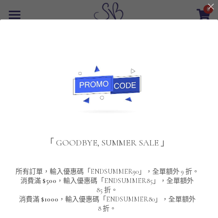
0
×
商品分類
首頁
返回
所有商品分類
最新優惠
POLO T-Shirt
SALE
重磅純色 短袖T-Shirt 系列
男裝
夾棉外套
配飾
重磅純色系列
「 GOODBYE, SUMMER SALE 」
圓領衛衣
男裝恤衫
重磅純色長袖 T-SHIRT 系列
女裝
頸鏈及鏈墜
連帽衛衣
男裝 T-Shirt
重磅純色短袖 T-SHIRT 系列
長袖恤衫
包袋
About Us
所有訂單，輸入優惠碼「ENDSUMMER90」，全單額外 9 折。
消費滿
$500
，輸入優惠碼「ENDSUMMER85」，全單額外
85 折。
男裝外套
重磅純色 衛衣 系列
短袖恤衫
長袖 T-SHIRT
棒球外套
Contact Us
消費滿
$1000
，輸入優惠碼「ENDSUMMER80」，全單額外
8 折。
男裝針織冷衫毛衣
短袖 T-SHIRT
外套
風褸外套
登錄
/
註冊