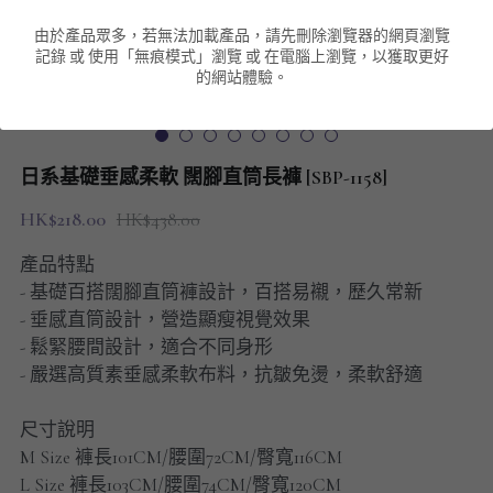
由於產品眾多，若無法加載產品，請先刪除瀏覽器的網頁瀏覽
男裝衛衣
短袖 POLO T-Shirt
針織外套
針織外套
搜索
記錄 或 使用「無痕模式」瀏覽 或 在電腦上瀏覽，以獲取更好
的網站體驗。
男裝褲類
風褸外套
圓領衛衣
包袋
棒球外套
連帽衛衣
長褲
男裝毛衣
日系基礎垂感柔軟 闊腳直筒長褲 [SBP-1158]
夾棉外套
九分褲
配飾
HK$218.00
HK$438.00
短褲
頸鏈
產品特點
- 基礎百搭闊腳直筒褲設計，百搭易襯，歷久常新
男裝長袖T-SHIRT
- 垂感直筒設計，營造顯瘦視覺效果
- 鬆緊腰間設計，適合不同身形
HOT ITEMS
- 嚴選高質素垂感柔軟布料，抗皺免燙，柔軟舒適
NEW ARRIVALS
尺寸說明
M Size 褲長101CM/腰圍72CM/臀寬116CM
男裝長褲
L Size 褲長103CM/腰圍74CM/臀寬120CM