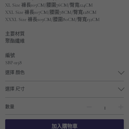
男士短褲
XL Size 褲長105CM/腰圍76CM/臀寬124CM
XXL Size 褲長107CM/腰圍78CM/臀寬128CM
男裝九分褲
XXXL Size 褲長109CM/腰圍80CM/臀寬132CM
男裝外套
主要材質
聚酯纖維
男裝短袖 T-SHIRT
編號
重磅純色 長袖T-Shirt 系列
SBP-1158
重磅純色 衛衣 系列
選擇 顏色
男士長袖恤衫
選擇 尺寸
男士短袖恤衫
數量
限時促銷
男裝
加入購物車