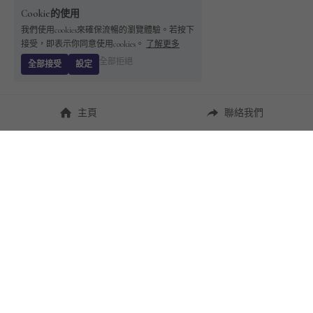
Cookie的使用
我們使用cookies來確保流暢的瀏覽體驗。若按下
接受，即表示你同意使用cookies。
了解更多
全部拒絕
全部接受
設定
主頁
聯絡我們
About Us
使用幫助
瞭解 
StandBuying
常見問題
聯絡我們
購買須知
隱私條款
售後保障
用戶協議
運費說明