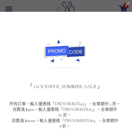
0
×
商品分類
首頁
返回
所有商品分類
最新優惠
POLO T-Shirt
SALE
重磅純色 短袖T-Shirt 系列
男裝
夾棉外套
配飾
重磅純色系列
「 GOODBYE, SUMMER SALE 」
圓領衛衣
男裝恤衫
重磅純色長袖 T-SHIRT 系列
女裝
頸鏈及鏈墜
連帽衛衣
男裝 T-Shirt
重磅純色短袖 T-SHIRT 系列
長袖恤衫
包袋
About Us
所有訂單，輸入優惠碼「ENDSUMMER90」，全單額外 9 折。
消費滿
$500
，輸入優惠碼「ENDSUMMER85」，全單額外
85 折。
男裝外套
重磅純色 衛衣 系列
短袖恤衫
長袖 T-SHIRT
棒球外套
Contact Us
消費滿
$1000
，輸入優惠碼「ENDSUMMER80」，全單額外
8 折。
男裝針織冷衫毛衣
短袖 T-SHIRT
外套
風褸外套
登錄
/
註冊