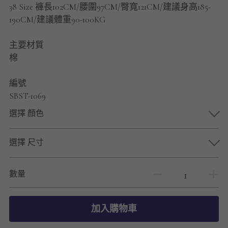
38 Size 褲長102CM/腰圍97CM/臀寬121CM/建議身高185-
190CM/建議體重90-100KG
主要材質
棉
編號
SBST-1069
選擇 顏色
選擇 尺寸
數量
加入購物車