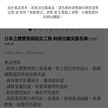
由於產品眾多，若無法加載產品，請先刪除瀏覽器的網頁瀏覽
男裝衛衣
短袖 POLO T-Shirt
針織外套
針織外套
搜索
記錄 或 使用「無痕模式」瀏覽 或 在電腦上瀏覽，以獲取更好
的網站體驗。
男裝褲類
風褸外套
圓領衛衣
包袋
棒球外套
連帽衛衣
長褲
男裝毛衣
日系立體雙側袋鈕扣工裝 純棉拉鏈束腳長褲 [SBP-
夾棉外套
九分褲
1069]
配飾
HK$228.00
HK$468.00
短褲
頸鏈
產品特點
男裝長袖T-SHIRT
- 經典立體雙側袋工裝長褲，配上鈕扣特色設計，點綴
細節感同時增加層次感
HOT ITEMS
- 褲身層次折疊設計，增添設計感
- 褲腳金屬拉鏈，鬆緊束腳特色設計
NEW ARRIVALS
- 鬆緊腰間設計，適合不同身形
- 高質素純彈力棉布料，具彈性，舒適柔滑細膩，色澤
男裝長褲
鮮豔，耐磨而不起球