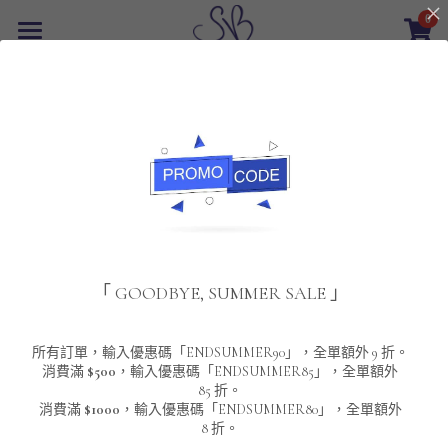
0
×
商品分類
首頁
返回
所有商品分類
最新優惠
POLO T-Shirt
SALE
重磅純色 短袖T-Shirt 系列
男裝
夾棉外套
配飾
重磅純色系列
「 GOODBYE, SUMMER SALE 」
圓領衛衣
男裝恤衫
重磅純色長袖 T-SHIRT 系列
女裝
頸鏈及鏈墜
連帽衛衣
男裝 T-Shirt
重磅純色短袖 T-SHIRT 系列
長袖恤衫
包袋
About Us
所有訂單，輸入優惠碼「ENDSUMMER90」，全單額外 9 折。
消費滿
$500
，輸入優惠碼「ENDSUMMER85」，全單額外
85 折。
男裝外套
重磅純色 衛衣 系列
短袖恤衫
長袖 T-SHIRT
棒球外套
Contact Us
消費滿
$1000
，輸入優惠碼「ENDSUMMER80」，全單額外
8 折。
男裝針織冷衫毛衣
短袖 T-SHIRT
外套
風褸外套
登錄
/
註冊