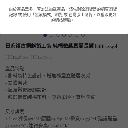
由於產品眾多，若無法加載產品，請先刪除瀏覽器的網頁瀏覽
男裝衛衣
短袖 POLO T-Shirt
針織外套
針織外套
搜索
記錄 或 使用「無痕模式」瀏覽 或 在電腦上瀏覽，以獲取更好
的網站體驗。
男裝褲類
風褸外套
圓領衛衣
包袋
棒球外套
連帽衛衣
長褲
男裝毛衣
日系復古側斜袋工裝 純棉微鬆直腳長褲 [SBP-1040]
夾棉外套
九分褲
配飾
HK$228.00
HK$418.00
短褲
頸鏈
產品特點
- 側斜袋特色設計，增加褲型立體層次感
男裝長袖T-SHIRT
- 立體剪裁
- 褲頭鬆緊腰繩設計
HOT ITEMS
- 嚴選優質純棉布料，舒適柔順，質地厚實
NEW ARRIVALS
尺寸說明
S Size 褲長97CM/腰圍65-85CM/臀寬10.55CM/建議體重
男裝長褲
42.5-57.5KG/建議身高160-165CM