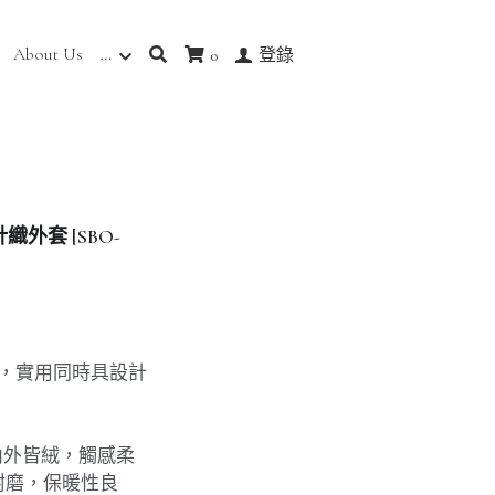
About Us
…
0
登錄
外套 [SBO-
感，實用同時具設計
，內外皆絨，觸感柔
耐磨，保暖性良