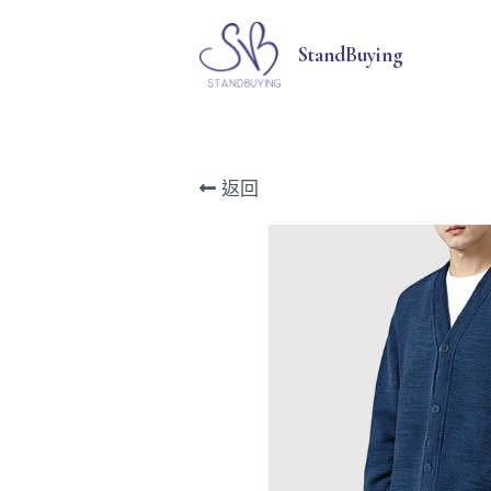
StandBuying
返回