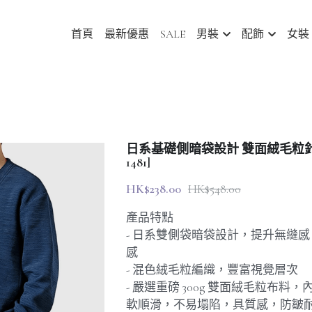
首頁
最新優惠
SALE
男裝
配飾
女裝
日系基礎側暗袋設計 雙面絨毛粒針織
1481]
HK$238.00
HK$548.00
產品特點
- 日系雙側袋暗袋設計，提升無縫
感
- 混色絨毛粒編織，豐富視覺層次
- 嚴選重磅 300g 雙面絨毛粒布料
軟順滑，不易塌陷，具質感，防皺