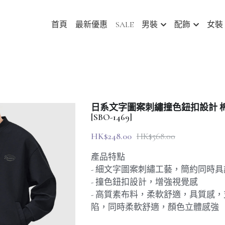
首頁
最新優惠
SALE
男裝
配飾
女裝
日系文字圖案刺繡撞色鈕扣設計 
[SBO-1469]
HK$248.00
HK$568.00
產品特點
- 細文字圖案刺繡工藝，簡約同時
- 撞色鈕扣設計，增強視覺感
- 高質素布料，柔軟舒適，具質感
陷，同時柔軟舒適，顏色立體感強