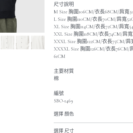
尺寸說明
M Size 胸圍106CM/衣長68CM/肩寬
L Size 胸圍110CM/衣長70CM/肩寬5
XL Size 胸圍114CM/衣長72CM/肩寬
XXL Size 胸圍118CM/衣長74CM/肩
XXXL Size 胸圍122CM/衣長75CM/
XXXXL Size 胸圍126CM/衣長76CM
61CM
主要材質
棉
編號
SBO-1469
選擇 顏色
選擇 尺寸