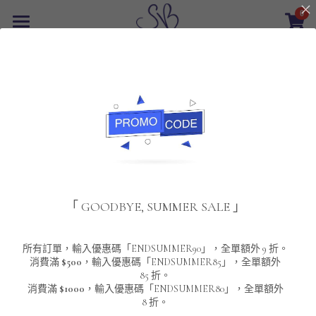
0
×
商品分類
首頁
返回
所有商品分類
最新優惠
POLO T-Shirt
SALE
重磅純色 短袖T-Shirt 系列
男裝
夾棉外套
配飾
重磅純色系列
「 GOODBYE, SUMMER SALE 」
圓領衛衣
男裝恤衫
重磅純色長袖 T-SHIRT 系列
女裝
頸鏈及鏈墜
連帽衛衣
男裝 T-Shirt
重磅純色短袖 T-SHIRT 系列
長袖恤衫
包袋
About Us
所有訂單，輸入優惠碼「ENDSUMMER90」，全單額外 9 折。
消費滿
$500
，輸入優惠碼「ENDSUMMER85」，全單額外
85 折。
男裝外套
重磅純色 衛衣 系列
短袖恤衫
長袖 T-SHIRT
棒球外套
Contact Us
消費滿
$1000
，輸入優惠碼「ENDSUMMER80」，全單額外
8 折。
男裝針織冷衫毛衣
短袖 T-SHIRT
外套
風褸外套
登錄
/
註冊