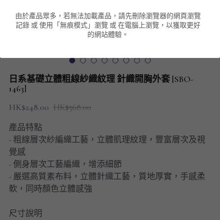
由於產品眾多，若無法加載產品，請先刪除瀏覽器的網頁瀏覽
男裝衛衣
短袖 POLO T-Shirt
針織外套
針織外套
搜索
記錄 或 使用「無痕模式」瀏覽 或 在電腦上瀏覽，以獲取更好
的網站體驗。
男裝褲類
風褸外套
圓領衛衣
包袋
棒球外套
連帽衛衣
長褲
男裝毛衣
日系基礎立體粗線紗織紋理 針織開胸外套 [SBO-
夾棉外套
九分褲
1463]
配飾
HK$248.00
HK$568.00
短褲
頸鏈
產品特點
男裝長袖T-SHIRT
- 粗線層次紗編織工藝，立體肌理紋理，豐富層次及視
覺感
HOT ITEMS
- 側身層次工藝編織，增添細節
- 嚴選高質素布料，立體針織工藝，質地厚實，手感柔
NEW ARRIVALS
軟，同時顏色立體感強
男裝長褲
尺寸說明