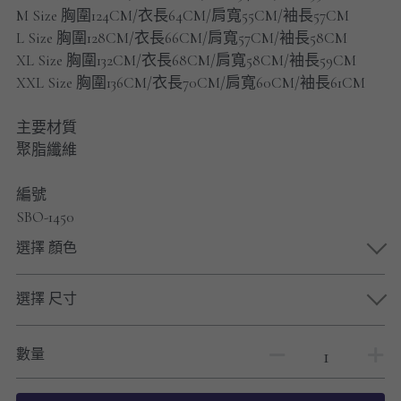
男士短褲
M Size 胸圍124CM/衣長64CM/肩寬55CM/袖長57CM
L Size 胸圍128CM/衣長66CM/肩寬57CM/袖長58CM
男裝九分褲
XL Size 胸圍132CM/衣長68CM/肩寬58CM/袖長59CM
XXL Size 胸圍136CM/衣長70CM/肩寬60CM/袖長61CM
男裝外套
主要材質
男裝短袖 T-SHIRT
聚脂纖維
重磅純色 長袖T-Shirt 系列
編號
SBO-1450
重磅純色 衛衣 系列
選擇 顏色
男士長袖恤衫
選擇 尺寸
男士短袖恤衫
限時促銷
數量
男裝