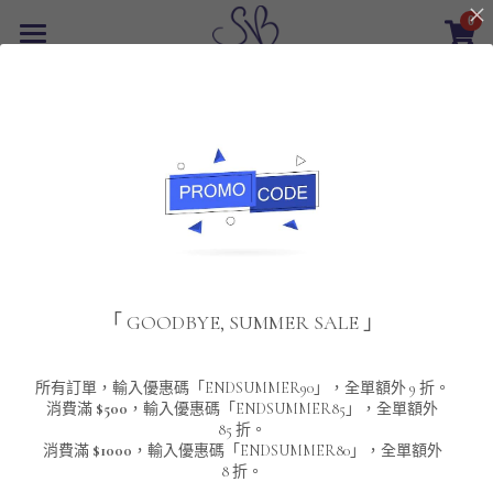
0
×
商品分類
首頁
返回
所有商品分類
最新優惠
POLO T-Shirt
SALE
重磅純色 短袖T-Shirt 系列
男裝
夾棉外套
配飾
重磅純色系列
「 GOODBYE, SUMMER SALE 」
圓領衛衣
男裝恤衫
重磅純色長袖 T-SHIRT 系列
女裝
頸鏈及鏈墜
連帽衛衣
男裝 T-Shirt
重磅純色短袖 T-SHIRT 系列
長袖恤衫
包袋
About Us
所有訂單，輸入優惠碼「ENDSUMMER90」，全單額外 9 折。
消費滿
$500
，輸入優惠碼「ENDSUMMER85」，全單額外
85 折。
男裝外套
重磅純色 衛衣 系列
短袖恤衫
長袖 T-SHIRT
棒球外套
Contact Us
消費滿
$1000
，輸入優惠碼「ENDSUMMER80」，全單額外
8 折。
男裝針織冷衫毛衣
短袖 T-SHIRT
外套
風褸外套
登錄
/
註冊