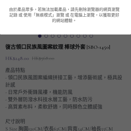
由於產品眾多，若無法加載產品，請先刪除瀏覽器的網頁瀏覽
男裝衛衣
短袖 POLO T-Shirt
針織外套
針織外套
搜索
記錄 或 使用「無痕模式」瀏覽 或 在電腦上瀏覽，以獲取更好
的網站體驗。
男裝褲類
風褸外套
圓領衛衣
包袋
棒球外套
連帽衛衣
長褲
男裝毛衣
復古領口民族風圖案紋理 棒球外套 [SBO-1450]
夾棉外套
九分褲
配飾
HK$248.00
HK$568.00
短褲
頸鏈
產品特點
- 領口民族風圖案編織拼接工藝，增添藝術感，極具設
男裝長袖T-SHIRT
計感
- 日常戶外衝鋒風褸，機能防風
HOT ITEMS
- 雙外層防潑水科技水層工藝，防水防污
- 高質素布料，柔軟舒適，同時顏色立體感強
NEW ARRIVALS
尺寸說明
男裝長褲
S Size 胸圍120CM/衣長62CM/肩寬54CM/袖長55CM