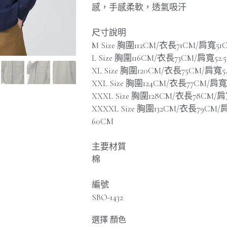
感，手感柔軟，透氣吸汗
尺寸說明
M Size 胸圍112CM/衣長71CM/肩寬5
L Size 胸圍116CM/衣長73CM/肩寬52
XL Size 胸圍120CM/衣長75CM/肩寬
XXL Size 胸圍124CM/衣長77CM/肩寬
XXXL Size 胸圍128CM/衣長78CM/
XXXXL Size 胸圍132CM/衣長79CM/
60CM
主要材質
棉
編號
SBO-1432
選擇 顏色