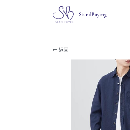
StandBuying
返回