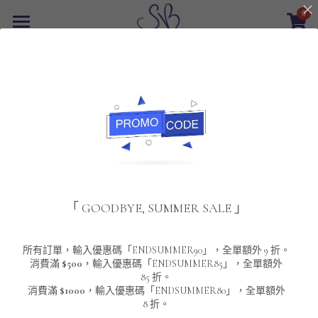
0
×
商品分類
首頁
返回
所有商品分類
最新優惠
POLO T-Shirt
SALE
重磅純色 短袖T-Shirt 系列
男裝
夾棉外套
配飾
重磅純色系列
「 GOODBYE, SUMMER SALE 」
圓領衛衣
男裝恤衫
重磅純色長袖 T-SHIRT 系列
女裝
頸鏈及鏈墜
連帽衛衣
男裝 T-Shirt
重磅純色短袖 T-SHIRT 系列
長袖恤衫
包袋
About Us
所有訂單，輸入優惠碼「ENDSUMMER90」，全單額外 9 折。
消費滿
$500
，輸入優惠碼「ENDSUMMER85」，全單額外
85 折。
男裝外套
重磅純色 衛衣 系列
短袖恤衫
長袖 T-SHIRT
棒球外套
Contact Us
消費滿
$1000
，輸入優惠碼「ENDSUMMER80」，全單額外
8 折。
男裝針織冷衫毛衣
短袖 T-SHIRT
外套
風褸外套
登錄
/
註冊