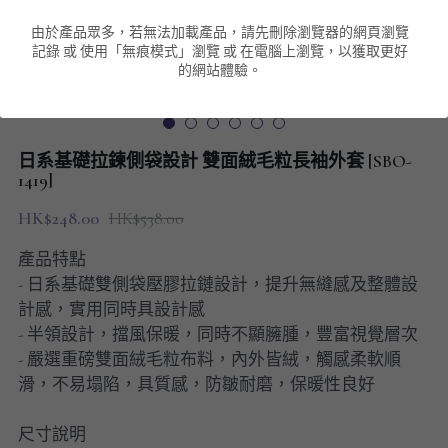
由於產品眾多，若無法加載產品，請先刪除瀏覽器的網頁瀏覽
男裝衛衣
短袖 POLO T-Shirt
針織外套
針織外套
搜索
記錄 或 使用「無痕模式」瀏覽 或 在電腦上瀏覽，以獲取更好
的網站體驗。
男裝褲類
風褸外套
圓領衛衣
包袋
棒球外套
連帽衛衣
長褲
男裝毛衣
日系基礎拉鍊側袋設計 雙面絨毛粒長袖外套 [SBO-
夾棉外套
九分褲
1419]
配飾
HK$248.00
HK$538.00
短褲
頸鏈
產品特點
男裝長袖T-SHIRT
- 日系基礎雙側袋壓膠拉鏈設計，提升無縫感及整體設
計感，實用同時具設計感
HOT ITEMS
- 半領設計，擋風保暖，同時不顯臃腫，豐富視覺層次
- 嚴選重磅雙面絨毛粒布料，內外皆絨，觸感柔軟順
NEW ARRIVALS
滑，不易塌陷，具質感，防皺耐磨，保暖性良好
男裝長褲
尺寸說明