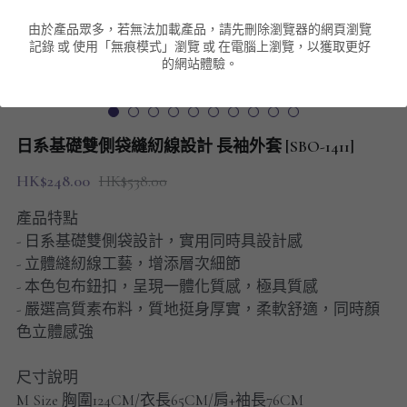
由於產品眾多，若無法加載產品，請先刪除瀏覽器的網頁瀏覽
男裝衛衣
短袖 POLO T-Shirt
針織外套
針織外套
搜索
記錄 或 使用「無痕模式」瀏覽 或 在電腦上瀏覽，以獲取更好
的網站體驗。
男裝褲類
風褸外套
圓領衛衣
包袋
棒球外套
連帽衛衣
長褲
男裝毛衣
日系基礎雙側袋縫紉線設計 長袖外套 [SBO-1411]
夾棉外套
九分褲
配飾
HK$248.00
HK$538.00
短褲
頸鏈
產品特點
- 日系基礎雙側袋設計，實用同時具設計感
男裝長袖T-SHIRT
- 立體縫紉線工藝，增添層次細節
- 本色包布鈕扣，呈現一體化質感，極具質感
HOT ITEMS
- 嚴選高質素布料，質地挺身厚實，柔軟舒適，同時顏
色立體感強
NEW ARRIVALS
尺寸說明
男裝長褲
M Size 胸圍124CM/衣長65CM/肩+袖長76CM