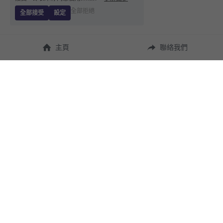
全部拒絕
全部接受
設定
主頁
聯絡我們
About Us
使用幫助
瞭解 
StandBuying
常見問題
聯絡我們
購買須知
隱私條款
售後保障
用戶協議
運費說明
聯繫我們