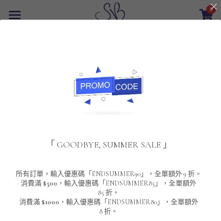
0
×
商品分類
首頁
返回
所有商品分類
最新優惠
POLO T-Shirt
SALE
重磅純色 短袖T-Shirt 系列
男裝
夾棉外套
配飾
重磅純色系列
「 GOODBYE, SUMMER SALE 」
圓領衛衣
男裝恤衫
重磅純色長袖 T-SHIRT 系列
女裝
頸鏈及鏈墜
連帽衛衣
男裝 T-Shirt
重磅純色短袖 T-SHIRT 系列
長袖恤衫
包袋
About Us
所有訂單，輸入優惠碼「ENDSUMMER90」，全單額外 9 折。
消費滿
$500
，輸入優惠碼「ENDSUMMER85」，全單額外
85 折。
男裝外套
重磅純色 衛衣 系列
短袖恤衫
長袖 T-SHIRT
棒球外套
Contact Us
消費滿
$1000
，輸入優惠碼「ENDSUMMER80」，全單額外
8 折。
男裝針織冷衫毛衣
短袖 T-SHIRT
外套
風褸外套
登錄
/
註冊