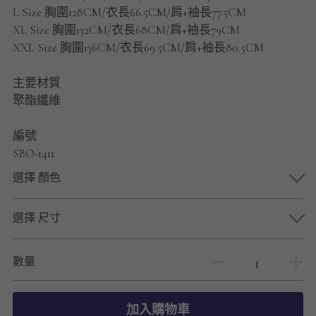
男士短褲
L Size 胸圍128CM/衣長66.5CM/肩+袖長77.5CM
XL Size 胸圍132CM/衣長68CM/肩+袖長79CM
男裝九分褲
XXL Size 胸圍136CM/衣長69.5CM/肩+袖長80.5CM
男裝外套
主要材質
聚酯纖維
男裝短袖 T-SHIRT
編號
重磅純色 長袖T-Shirt 系列
SBO-1411
重磅純色 衛衣 系列
選擇 顏色
男士長袖恤衫
選擇 尺寸
男士短袖恤衫
數量
限時促銷
男裝
加入購物車