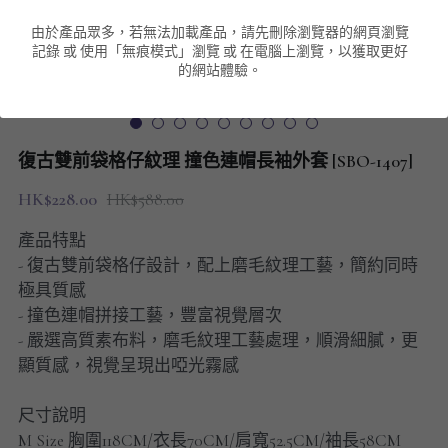
由於產品眾多，若無法加載產品，請先刪除瀏覽器的網頁瀏覽
男裝衛衣
短袖 POLO T-Shirt
針織外套
針織外套
搜索
記錄 或 使用「無痕模式」瀏覽 或 在電腦上瀏覽，以獲取更好
的網站體驗。
男裝褲類
風褸外套
圓領衛衣
包袋
棒球外套
連帽衛衣
長褲
男裝毛衣
復古雙前袋格仔紋理 撞色連帽長袖外套 [SBO-1407]
夾棉外套
九分褲
配飾
HK$228.00
HK$588.00
短褲
頸鏈
產品特點
- 復古雙前袋格仔設計，配上磨毛紋理工藝，簡約同時
男裝長袖T-SHIRT
極具質感
- 撞色連帽拼接工藝，豐富視覺層次
HOT ITEMS
- 嚴選高質素布料，磨毛紋理工藝處理，順滑細膩，更
顯質感，視覺呈現出啞光霧感
NEW ARRIVALS
尺寸說明
男裝長褲
M Size 胸圍118CM/衣長70CM/肩寬52.5CM/袖長58CM