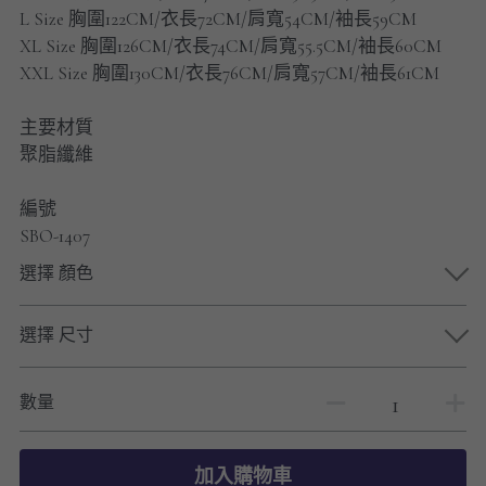
男士短褲
L Size 胸圍122CM/衣長72CM/肩寬54CM/袖長59CM
XL Size 胸圍126CM/衣長74CM/肩寬55.5CM/袖長60CM
男裝九分褲
XXL Size 胸圍130CM/衣長76CM/肩寬57CM/袖長61CM
男裝外套
主要材質
聚脂纖維
男裝短袖 T-SHIRT
編號
重磅純色 長袖T-Shirt 系列
SBO-1407
重磅純色 衛衣 系列
選擇 顏色
男士長袖恤衫
選擇 尺寸
男士短袖恤衫
數量
限時促銷
男裝
加入購物車