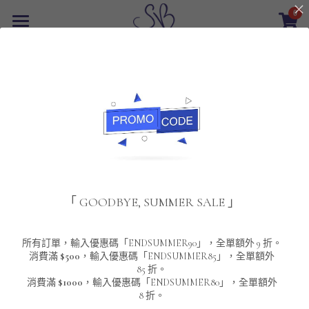
0
×
商品分類
首頁
返回
所有商品分類
最新優惠
POLO T-Shirt
SALE
重磅純色 短袖T-Shirt 系列
男裝
夾棉外套
配飾
重磅純色系列
「 GOODBYE, SUMMER SALE 」
圓領衛衣
男裝恤衫
重磅純色長袖 T-SHIRT 系列
女裝
頸鏈及鏈墜
連帽衛衣
男裝 T-Shirt
重磅純色短袖 T-SHIRT 系列
長袖恤衫
包袋
About Us
所有訂單，輸入優惠碼「ENDSUMMER90」，全單額外 9 折。
消費滿
$500
，輸入優惠碼「ENDSUMMER85」，全單額外
85 折。
男裝外套
重磅純色 衛衣 系列
短袖恤衫
長袖 T-SHIRT
棒球外套
Contact Us
消費滿
$1000
，輸入優惠碼「ENDSUMMER80」，全單額外
8 折。
男裝針織冷衫毛衣
短袖 T-SHIRT
外套
風褸外套
登錄
/
註冊