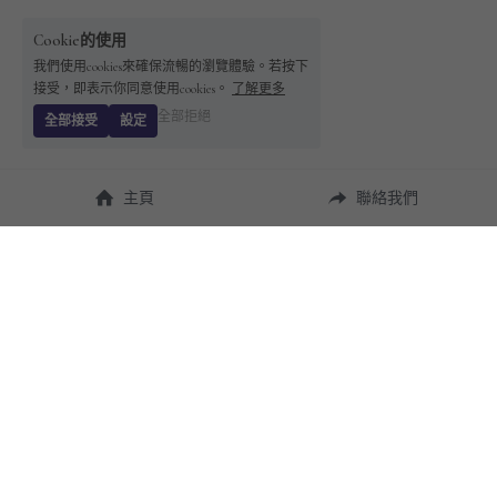
Cookie的使用
我們使用cookies來確保流暢的瀏覽體驗。若按下
接受，即表示你同意使用cookies。
了解更多
全部拒絕
全部接受
設定
主頁
聯絡我們
About Us
使用幫助
瞭解 
StandBuying
常見問題
聯絡我們
購買須知
隱私條款
售後保障
用戶協議
運費說明