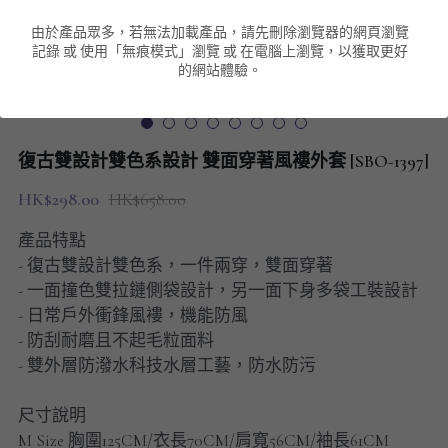
由於產品眾多，若無法加載產品，請先刪除瀏覽器的網頁瀏覽
男裝衛衣
短袖 POLO T-Shirt
針織外套
針織外套
搜索
記錄 或 使用「無痕模式」瀏覽 或 在電腦上瀏覽，以獲取更好
的網站體驗。
男裝褲類
風褸外套
圓領衛衣
包袋
棒球外套
連帽衛衣
長褲
男裝毛衣
復古雙設計雙色系設計 雙面穿著風褸外套 [SBO-1397]
夾棉外套
九分褲
配飾
HK$298.00
HK$658.00
短褲
頸鏈
產品特點
- 復古雙設計雙色系，一件兩穿，雙面穿著
男裝長袖T-SHIRT
- 一面撞色雙拉鏈側袋設計，另一面下身多袋工裝設計
- 日常戶外衝鋒風褸，機能防風
HOT ITEMS
- 防刮耐磨且不起毛粒面料
- 雙外層防潑水科技水層工藝，防水防污
NEW ARRIVALS
尺寸說明
男裝長褲
M Size 胸圍125CM/衣長70CM/肩寬56CM/袖長61CM