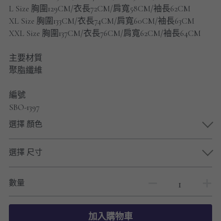
男士短褲
L Size 胸圍129CM/衣長72CM/肩寬58CM/袖長62CM
XL Size 胸圍133CM/衣長74CM/肩寬60CM/袖長63CM
男裝九分褲
XXL Size 胸圍137CM/衣長76CM/肩寬62CM/袖長64CM
男裝外套
主要材質
聚脂纖維
男裝短袖 T-SHIRT
編號
重磅純色 長袖T-Shirt 系列
SBO-1397
重磅純色 衛衣 系列
選擇 顏色
男士長袖恤衫
選擇 尺寸
男士短袖恤衫
數量
限時促銷
男裝
加入購物車