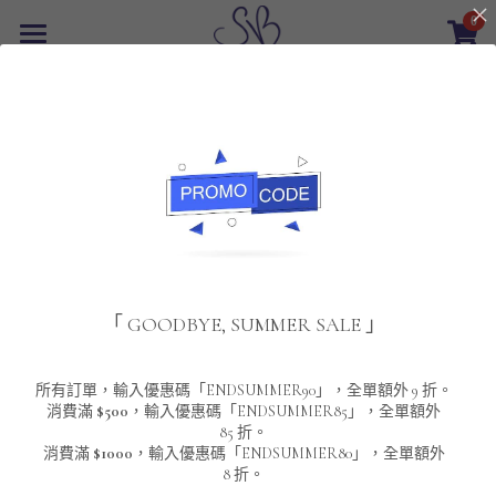
0
×
商品分類
首頁
返回
所有商品分類
最新優惠
POLO T-Shirt
SALE
重磅純色 短袖T-Shirt 系列
男裝
夾棉外套
配飾
重磅純色系列
「 GOODBYE, SUMMER SALE 」
圓領衛衣
男裝恤衫
重磅純色長袖 T-SHIRT 系列
女裝
頸鏈及鏈墜
連帽衛衣
男裝 T-Shirt
重磅純色短袖 T-SHIRT 系列
長袖恤衫
包袋
About Us
所有訂單，輸入優惠碼「ENDSUMMER90」，全單額外 9 折。
消費滿
$500
，輸入優惠碼「ENDSUMMER85」，全單額外
85 折。
男裝外套
重磅純色 衛衣 系列
短袖恤衫
長袖 T-SHIRT
棒球外套
Contact Us
消費滿
$1000
，輸入優惠碼「ENDSUMMER80」，全單額外
8 折。
男裝針織冷衫毛衣
短袖 T-SHIRT
外套
風褸外套
登錄
/
註冊