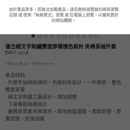
由於產品眾多，若無法加載產品，請先刪除瀏覽器的網頁瀏覽
男裝衛衣
短袖 POLO T-Shirt
針織外套
針織外套
搜索
記錄 或 使用「無痕模式」瀏覽 或 在電腦上瀏覽，以獲取更好
的網站體驗。
男裝褲類
風褸外套
圓領衛衣
包袋
棒球外套
連帽衛衣
長褲
男裝毛衣
復古細文字刺繡雙面穿著撞色設計 夾棉長袖外套
夾棉外套
九分褲
[SBO-1379]
配飾
HK$298.00
HK$658.00
短褲
頸鏈
產品特點
男裝長袖T-SHIRT
- 外層手袖條紋縫紉，內層純色設計，一件兩穿，雙色
雙面穿著
HOT ITEMS
- 細文字刺繡工藝設計，增加細節
- 下身橡筋抽繩設計
NEW ARRIVALS
- 嚴選高質素夾棉填充，質地輕盈蓬鬆，柔軟舒適，厚
實舒適，防風保暖
男裝長褲