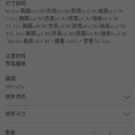
尺寸說明
男士短褲
M Size 胸圍130CM/衣長69CM/肩寬55.5CM/袖長57.5CM
L Size 胸圍134CM/衣長71CM/肩寬57CM/袖長58.5CM
男裝九分褲
XL Size 胸圍138CM/衣長73CM/肩寬58.5CM/袖長59.5CM
男裝外套
XXL Size 胸圍142CM/衣長75CM/肩寬60CM/袖長60.5CM
* Model 身高 180CM，體重 60KG，穿著 XL Size
男裝短袖 T-SHIRT
主要材質
重磅純色 長袖T-Shirt 系列
聚脂纖維
重磅純色 衛衣 系列
編號
SBO-1379
男士長袖恤衫
選擇 顏色
男士短袖恤衫
選擇 尺寸
限時促銷
男裝
數量