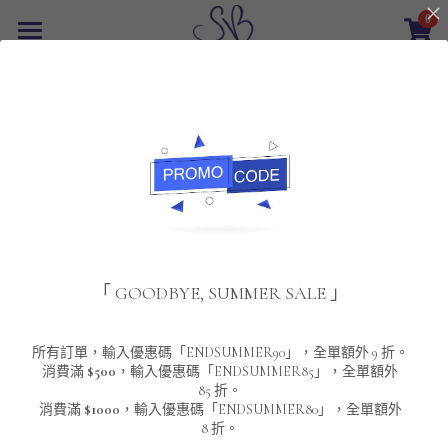
0
×
商品分類
首頁
返回
所有商品分類
最新優惠
POLO T-Shirt
SALE
重磅純色 短袖T-Shirt 系列
男裝
夾棉外套
配飾
重磅純色系列
「 GOODBYE, SUMMER SALE 」
圓領衛衣
男裝恤衫
重磅純色長袖 T-SHIRT 系列
女裝
頸鏈及鏈墜
連帽衛衣
男裝 T-Shirt
重磅純色短袖 T-SHIRT 系列
長袖恤衫
包袋
About Us
所有訂單，輸入優惠碼「ENDSUMMER90」，全單額外 9 折。
消費滿
$500
，輸入優惠碼「ENDSUMMER85」，全單額外
85 折。
男裝外套
重磅純色 衛衣 系列
短袖恤衫
長袖 T-SHIRT
棒球外套
Contact Us
消費滿
$1000
，輸入優惠碼「ENDSUMMER80」，全單額外
8 折。
男裝針織冷衫毛衣
短袖 T-SHIRT
外套
風褸外套
登錄
/
註冊