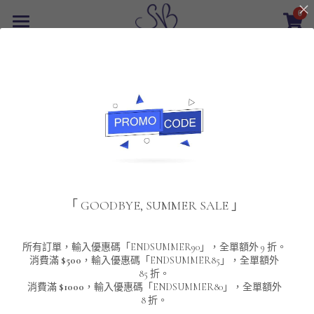
0
×
商品分類
首頁
返回
所有商品分類
最新優惠
POLO T-Shirt
SALE
重磅純色 短袖T-Shirt 系列
男裝
夾棉外套
配飾
重磅純色系列
「 GOODBYE, SUMMER SALE 」
圓領衛衣
男裝恤衫
重磅純色長袖 T-SHIRT 系列
女裝
頸鏈及鏈墜
連帽衛衣
男裝 T-Shirt
重磅純色短袖 T-SHIRT 系列
長袖恤衫
包袋
About Us
所有訂單，輸入優惠碼「ENDSUMMER90」，全單額外 9 折。
消費滿
$500
，輸入優惠碼「ENDSUMMER85」，全單額外
85 折。
男裝外套
重磅純色 衛衣 系列
短袖恤衫
長袖 T-SHIRT
棒球外套
Contact Us
消費滿
$1000
，輸入優惠碼「ENDSUMMER80」，全單額外
8 折。
男裝針織冷衫毛衣
短袖 T-SHIRT
外套
風褸外套
登錄
/
註冊