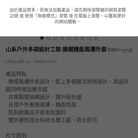
由於產品眾多，若無法加載產品，請先刪除瀏覽器的網頁瀏覽
男裝衛衣
短袖 POLO T-Shirt
針織外套
針織外套
搜索
記錄 或 使用「無痕模式」瀏覽 或 在電腦上瀏覽，以獲取更好
的網站體驗。
男裝褲類
風褸外套
圓領衛衣
包袋
棒球外套
連帽衛衣
長褲
男裝毛衣
山系戶外多袋設計工裝 連帽機能風褸外套 [SBO-1375]
夾棉外套
九分褲
配飾
HK$288.00
HK$618.00
短褲
頸鏈
產品特點
- 連帽風褸外套設計，配上多袋層次拼接設計，具設計
男裝長袖T-SHIRT
感同時增加層次感
- 衣尾鬆緊抽繩設計，提升設計感
HOT ITEMS
- 日常戶外衝鋒風褸，機能防風
- 防刮耐磨且不起毛粒面料
NEW ARRIVALS
- 雙外層防潑水科技水層工藝，防水防污
男裝長褲
尺寸說明