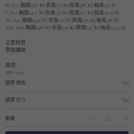
男士短褲
M Size 胸圍136CM/衣長73CM/肩寬58CM/袖長55CM
L Size 胸圍140CM/衣長75CM/肩寬60CM/袖長56.5CM
男裝九分褲
XL Size 胸圍144CM/衣長77CM/肩寬62CM/袖長58CM
XXL Size 胸圍148CM/衣長79CM/肩寬64CM/袖長59.5CM
男裝外套
主要材質
男裝短袖 T-SHIRT
聚脂纖維
重磅純色 長袖T-Shirt 系列
編號
SBO-1375
重磅純色 衛衣 系列
選擇 顏色
男士長袖恤衫
選擇 尺寸
男士短袖恤衫
限時促銷
數量
男裝