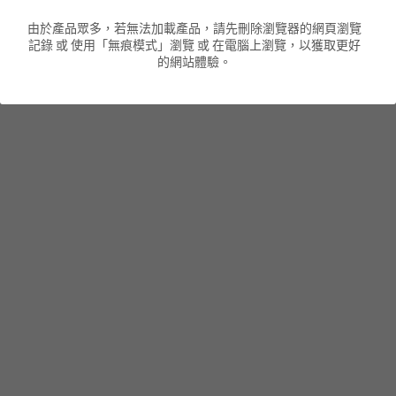
由於產品眾多，若無法加載產品，請先刪除瀏覽器的網頁瀏覽
男裝衛衣
短袖 POLO T-Shirt
針織外套
針織外套
搜索
記錄 或 使用「無痕模式」瀏覽 或 在電腦上瀏覽，以獲取更好
的網站體驗。
男裝褲類
風褸外套
圓領衛衣
包袋
棒球外套
連帽衛衣
長褲
男裝毛衣
夾棉外套
九分褲
配飾
短褲
頸鏈
男裝長袖T-SHIRT
HOT ITEMS
NEW ARRIVALS
男裝長褲