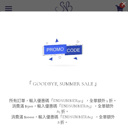
0
×
商品分類
首頁
所有商品分類
最新優惠
POLO T-Shirt
SALE
重磅純色 短袖T-Shirt 系列
男裝
該商品目前已下架。
返回主頁
夾棉外套
配飾
重磅純色系列
「 GOODBYE, SUMMER SALE 」
圓領衛衣
男裝恤衫
重磅純色長袖 T-SHIRT 系列
女裝
頸鏈及鏈墜
連帽衛衣
男裝 T-Shirt
重磅純色短袖 T-SHIRT 系列
長袖恤衫
包袋
About Us
所有訂單，輸入優惠碼「ENDSUMMER90」，全單額外 9 折。
消費滿
$500
，輸入優惠碼「ENDSUMMER85」，全單額外
85 折。
男裝外套
重磅純色 衛衣 系列
短袖恤衫
長袖 T-SHIRT
棒球外套
Contact Us
消費滿
$1000
，輸入優惠碼「ENDSUMMER80」，全單額外
8 折。
男裝針織冷衫毛衣
短袖 T-SHIRT
外套
風褸外套
登錄
/
註冊