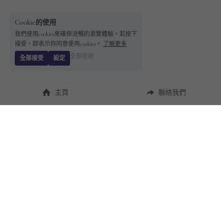
Cookie的使用
我們使用cookies來確保流暢的瀏覽體驗。若按下
接受，即表示你同意使用cookies。
了解更多
全部拒絕
全部接受
設定
主頁
聯絡我們
About Us
使用幫助
瞭解 
StandBuying
常見問題
聯絡我們
購買須知
隱私條款
售後保障
用戶協議
運費說明