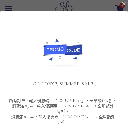
0
×
商品分類
首頁
返回
所有商品分類
最新優惠
POLO T-Shirt
SALE
重磅純色 短袖T-Shirt 系列
男裝
夾棉外套
配飾
重磅純色系列
「 GOODBYE, SUMMER SALE 」
圓領衛衣
男裝恤衫
重磅純色長袖 T-SHIRT 系列
女裝
頸鏈及鏈墜
連帽衛衣
男裝 T-Shirt
重磅純色短袖 T-SHIRT 系列
長袖恤衫
包袋
About Us
所有訂單，輸入優惠碼「ENDSUMMER90」，全單額外 9 折。
消費滿
$500
，輸入優惠碼「ENDSUMMER85」，全單額外
85 折。
男裝外套
重磅純色 衛衣 系列
短袖恤衫
長袖 T-SHIRT
棒球外套
Contact Us
消費滿
$1000
，輸入優惠碼「ENDSUMMER80」，全單額外
8 折。
男裝針織冷衫毛衣
短袖 T-SHIRT
外套
風褸外套
登錄
/
註冊