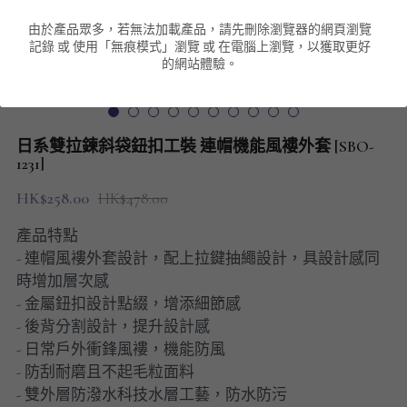
由於產品眾多，若無法加載產品，請先刪除瀏覽器的網頁瀏覽
男裝衛衣
短袖 POLO T-Shirt
針織外套
針織外套
搜索
記錄 或 使用「無痕模式」瀏覽 或 在電腦上瀏覽，以獲取更好
的網站體驗。
男裝褲類
風褸外套
圓領衛衣
包袋
棒球外套
連帽衛衣
長褲
男裝毛衣
日系雙拉鍊斜袋鈕扣工裝 連帽機能風褸外套 [SBO-
夾棉外套
九分褲
1231]
配飾
HK$258.00
HK$478.00
短褲
頸鏈
產品特點
男裝長袖T-SHIRT
- 連帽風褸外套設計，配上拉鍵抽繩設計，具設計感同
時增加層次感
HOT ITEMS
- 金屬鈕扣設計點綴，增添細節感
- 後背分割設計，提升設計感
NEW ARRIVALS
- 日常戶外衝鋒風褸，機能防風
- 防刮耐磨且不起毛粒面料
男裝長褲
- 雙外層防潑水科技水層工藝，防水防污