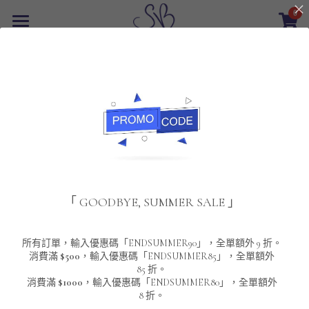
0
×
商品分類
首頁
所有商品分類
最新優惠
POLO T-Shirt
SALE
重磅純色 短袖T-Shirt 系列
男裝
該商品目前已下架。
返回主頁
夾棉外套
配飾
重磅純色系列
「 GOODBYE, SUMMER SALE 」
圓領衛衣
男裝恤衫
重磅純色長袖 T-SHIRT 系列
女裝
頸鏈及鏈墜
連帽衛衣
男裝 T-Shirt
重磅純色短袖 T-SHIRT 系列
長袖恤衫
包袋
About Us
所有訂單，輸入優惠碼「ENDSUMMER90」，全單額外 9 折。
消費滿
$500
，輸入優惠碼「ENDSUMMER85」，全單額外
85 折。
男裝外套
重磅純色 衛衣 系列
短袖恤衫
長袖 T-SHIRT
棒球外套
Contact Us
消費滿
$1000
，輸入優惠碼「ENDSUMMER80」，全單額外
8 折。
男裝針織冷衫毛衣
短袖 T-SHIRT
外套
風褸外套
登錄
/
註冊