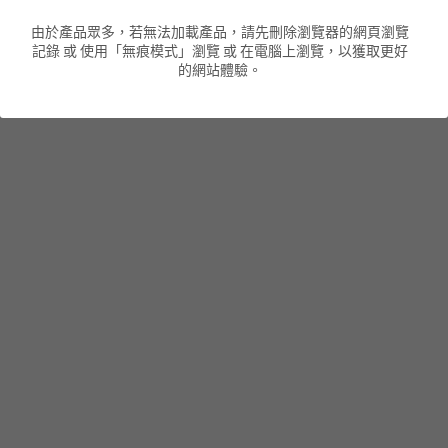
由於產品眾多，若無法加載產品，請先刪除瀏覽器的網頁瀏覽
男裝衛衣
短袖 POLO T-Shirt
針織外套
針織外套
搜索
記錄 或 使用「無痕模式」瀏覽 或 在電腦上瀏覽，以獲取更好
的網站體驗。
男裝褲類
風褸外套
圓領衛衣
包袋
棒球外套
連帽衛衣
長褲
男裝毛衣
夾棉外套
九分褲
配飾
短褲
頸鏈
男裝長袖T-SHIRT
HOT ITEMS
NEW ARRIVALS
男裝長褲