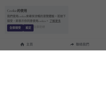
Cookie的使用
我們使用cookies來確保流暢的瀏覽體驗。若按下
接受，即表示你同意使用cookies。
了解更多
全部拒絕
全部接受
設定
主頁
聯絡我們
About Us
使用幫助
瞭解 
StandBuying
常見問題
聯絡我們
購買須知
隱私條款
售後保障
用戶協議
運費說明