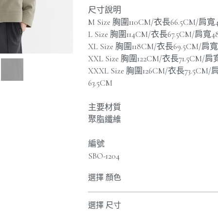
尺寸說明
M Size 胸圍110CM/衣長66.5CM/肩
L Size 胸圍114CM/衣長67.5CM/肩寬
XL Size 胸圍118CM/衣長69.5CM/肩
XXL Size 胸圍122CM/衣長71.5CM/肩
XXXL Size 胸圍126CM/衣長73.5CM
63.5CM
主要材質
聚脂纖維
編號
SBO-1204
選擇 顏色
選擇 尺寸