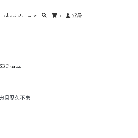
About Us
…
0
登錄
-1204]
經典且歷久不衰