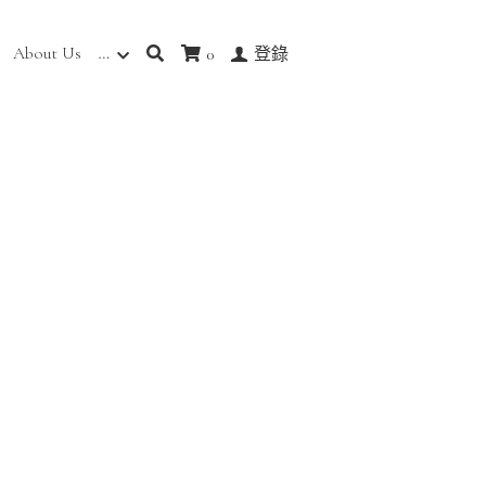
About Us
…
0
登錄
BK-1135]
感
規則色系紋理，豐富
質地厚實，具質感，