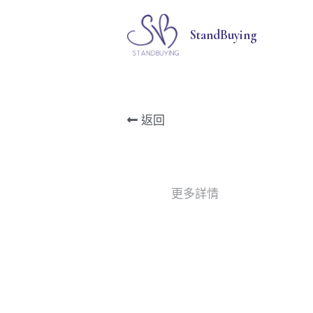
StandBuying
返回