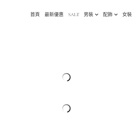
首頁
最新優惠
SALE
男裝
配飾
女裝
日系假兩件式混紡絨毛編織 針織毛衣 [S
HK$268.00
HK$518.00
產品特點
- 假兩件式層次拼接設計，極具設計
- 色系混紡紗織工藝設計，呈現不
視覺層次感
- 高質素混紡紗線編織絨毛布料，
手感親膚，保暖性良好