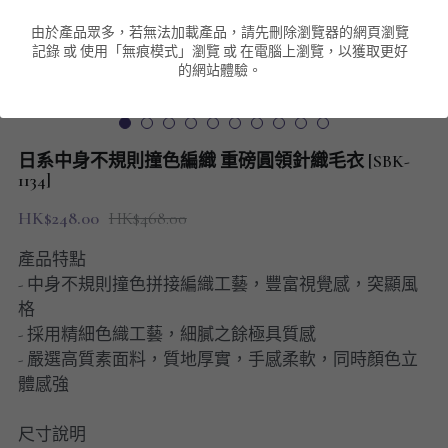
由於產品眾多，若無法加載產品，請先刪除瀏覽器的網頁瀏覽
男裝衛衣
短袖 POLO T-Shirt
針織外套
針織外套
搜索
記錄 或 使用「無痕模式」瀏覽 或 在電腦上瀏覽，以獲取更好
的網站體驗。
男裝褲類
風褸外套
圓領衛衣
包袋
棒球外套
連帽衛衣
長褲
男裝毛衣
日系中身不規則撞色編織 重磅圓領針織毛衣 [SBK-
夾棉外套
九分褲
1134]
配飾
HK$248.00
HK$468.00
短褲
頸鏈
產品特點
男裝長袖T-SHIRT
- 中身不規則撞色拼接編織工藝，豐富視覺感，突顯風
格
HOT ITEMS
- 採用精細色織工藝，細膩之餘極具質感
- 嚴選高質素面料，質地厚實，手感柔軟，同時顏色立
NEW ARRIVALS
體感強
男裝長褲
尺寸說明