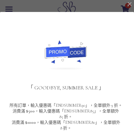
0
×
商品分類
首頁
返回
所有商品分類
最新優惠
POLO T-Shirt
SALE
重磅純色 短袖T-Shirt 系列
男裝
夾棉外套
配飾
重磅純色系列
「 GOODBYE, SUMMER SALE 」
圓領衛衣
男裝恤衫
重磅純色長袖 T-SHIRT 系列
女裝
頸鏈及鏈墜
連帽衛衣
男裝 T-Shirt
重磅純色短袖 T-SHIRT 系列
長袖恤衫
包袋
About Us
所有訂單，輸入優惠碼「ENDSUMMER90」，全單額外 9 折。
消費滿
$500
，輸入優惠碼「ENDSUMMER85」，全單額外
85 折。
男裝外套
重磅純色 衛衣 系列
短袖恤衫
長袖 T-SHIRT
棒球外套
Contact Us
消費滿
$1000
，輸入優惠碼「ENDSUMMER80」，全單額外
8 折。
男裝針織冷衫毛衣
短袖 T-SHIRT
外套
風褸外套
登錄
/
註冊