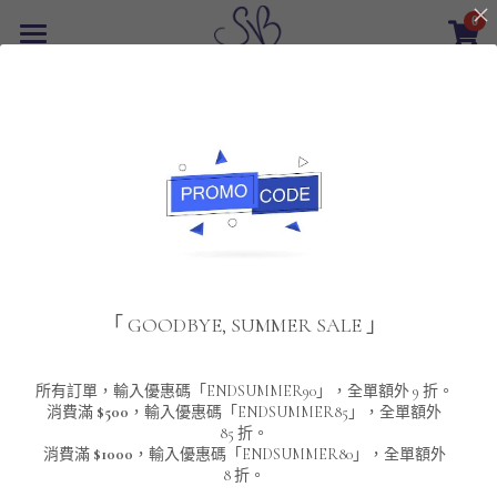
0
×
商品分類
首頁
返回
所有商品分類
最新優惠
POLO T-Shirt
SALE
重磅純色 短袖T-Shirt 系列
男裝
夾棉外套
配飾
重磅純色系列
「 GOODBYE, SUMMER SALE 」
圓領衛衣
男裝恤衫
重磅純色長袖 T-SHIRT 系列
女裝
頸鏈及鏈墜
連帽衛衣
男裝 T-Shirt
重磅純色短袖 T-SHIRT 系列
長袖恤衫
包袋
About Us
所有訂單，輸入優惠碼「ENDSUMMER90」，全單額外 9 折。
消費滿
$500
，輸入優惠碼「ENDSUMMER85」，全單額外
85 折。
男裝外套
重磅純色 衛衣 系列
短袖恤衫
長袖 T-SHIRT
棒球外套
Contact Us
消費滿
$1000
，輸入優惠碼「ENDSUMMER80」，全單額外
8 折。
男裝針織冷衫毛衣
短袖 T-SHIRT
外套
風褸外套
登錄
/
註冊