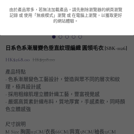
由於產品眾多，若無法加載產品，請先刪除瀏覽器的網頁瀏覽
男裝衛衣
短袖 POLO T-Shirt
針織外套
針織外套
搜索
記錄 或 使用「無痕模式」瀏覽 或 在電腦上瀏覽，以獲取更好
的網站體驗。
男裝褲類
風褸外套
圓領衛衣
包袋
棒球外套
連帽衛衣
長褲
男裝毛衣
日系色系漸層變色垂直紋理編織 圓領毛衣 [SBK-1126]
夾棉外套
九分褲
配飾
HK$268.00
HK$518.00
短褲
頸鏈
產品特點
- 色系漸層變色工藝設計，營造與眾不同的層次和紋
男裝長袖T-SHIRT
理，極具設計感
- 採用粗線肌理立體針織工藝，豐富視覺感
HOT ITEMS
- 嚴選高質素針織布料，質地厚實，手感柔軟，同時顏
色立體感強
NEW ARRIVALS
尺寸說明
男裝長褲
M Size 胸圍112CM/衣長66CM/肩寬58CM/袖長51CM