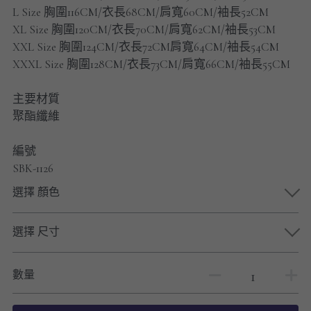
男士短褲
L Size 胸圍116CM/衣長68CM/肩寬60CM/袖長52CM
XL Size 胸圍120CM/衣長70CM/肩寬62CM/袖長53CM
男裝九分褲
XXL Size 胸圍124CM/衣長72CM肩寬64CM/袖長54CM
XXXL Size 胸圍128CM/衣長73CM/肩寬66CM/袖長55CM
男裝外套
主要材質
男裝短袖 T-SHIRT
聚酯纖維
重磅純色 長袖T-Shirt 系列
編號
SBK-1126
重磅純色 衛衣 系列
選擇 顏色
男士長袖恤衫
選擇 尺寸
男士短袖恤衫
限時促銷
數量
男裝