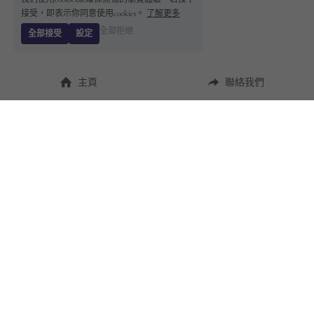
接受，即表示你同意使用cookies。
了解更多
全部拒絕
全部接受
設定
主頁
聯絡我們
About Us
使用幫助
瞭解 
StandBuying
常見問題
聯絡我們
購買須知
隱私條款
售後保障
用戶協議
運費說明
聯繫我們