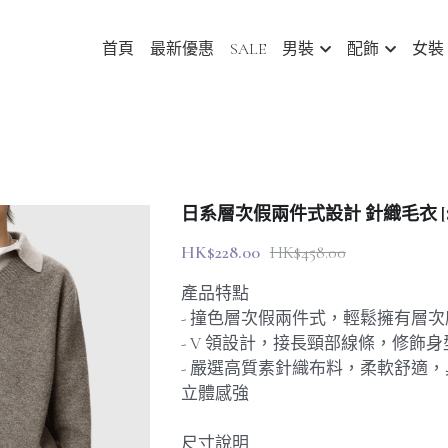
首頁
最新優惠
SALE
男裝
配飾
女裝
日系層次假兩件式設計 針織毛衣 [SBK
HK$228.00
HK$458.00
產品特點
- 撞色層次假兩件式，輕鬆擁有層次
- V 領設計，接長頸部線條，修飾
- 嚴選高質素針織布料，柔軟舒適
立體感強
尺寸說明