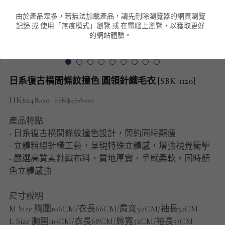
由於產品眾多，若無法加載產品，請先刪除瀏覽器的網頁瀏覽
男裝衛衣
短袖 POLO T-Shirt
針織外套
針織外套
搜索
記錄 或 使用「無痕模式」瀏覽 或 在電腦上瀏覽，以獲取更好
的網站體驗。
男裝褲類
風褸外套
圓領衛衣
包袋
棒球外套
連帽衛衣
長褲
男裝毛衣
日系復古橫間條紋撞色 圓領針織毛衣 [SBK-1120]
夾棉外套
九分褲
配飾
HK$248.00
HK$468.00
短褲
頸鏈
產品特點
- 日系復古橫間條紋撞色設計，簡約同時顯瘦
男裝長袖T-SHIRT
- 立體粗線針織工藝，呈現特殊立體感，增強視覺衝擊
- 嚴選高質素針織布料，質地厚實，手感柔軟，同時顏
HOT ITEMS
色立體感強
NEW ARRIVALS
尺寸說明
M Size 胸圍106CM/衣長66CM/肩寬50CM/袖長52CM
男裝長褲
L Size 胸圍110CM/衣長68CM/肩寬52CM/袖長53CM