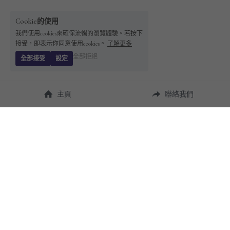
Cookie的使用
我們使用cookies來確保流暢的瀏覽體驗。若按下
接受，即表示你同意使用cookies。
了解更多
全部拒絕
全部接受
設定
主頁
聯絡我們
About Us
使用幫助
瞭解 
StandBuying
常見問題
聯絡我們
購買須知
隱私條款
售後保障
用戶協議
運費說明