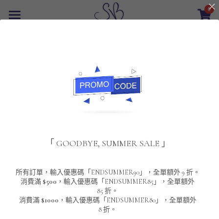
0
×
商品分類
首頁
返回
所有商品分類
最新優惠
POLO T-Shirt
SALE
重磅純色 短袖T-Shirt 系列
男裝
夾棉外套
配飾
重磅純色系列
「 GOODBYE, SUMMER SALE 」
圓領衛衣
男裝恤衫
重磅純色長袖 T-SHIRT 系列
女裝
頸鏈及鏈墜
連帽衛衣
男裝 T-Shirt
重磅純色短袖 T-SHIRT 系列
長袖恤衫
包袋
About Us
所有訂單，輸入優惠碼「ENDSUMMER90」，全單額外 9 折。
消費滿
$500
，輸入優惠碼「ENDSUMMER85」，全單額外
85 折。
男裝外套
重磅純色 衛衣 系列
短袖恤衫
長袖 T-SHIRT
棒球外套
Contact Us
消費滿
$1000
，輸入優惠碼「ENDSUMMER80」，全單額外
8 折。
男裝針織冷衫毛衣
短袖 T-SHIRT
外套
風褸外套
登錄
/
註冊