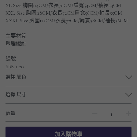
男士短褲
XL Size 胸圍114CM/衣長70CM/肩寬54CM/袖長54CM
XXL Size 胸圍118CM/衣長72CM肩寬56CM/袖長55CM
男裝九分褲
XXXL Size 胸圍122CM/衣長72CM/肩寬58CM/袖長56CM
男裝外套
主要材質
聚脂纖維
男裝短袖 T-SHIRT
編號
重磅純色 長袖T-Shirt 系列
SBK-1120
重磅純色 衛衣 系列
選擇 顏色
男士長袖恤衫
選擇 尺寸
男士短袖恤衫
數量
限時促銷
男裝
加入購物車