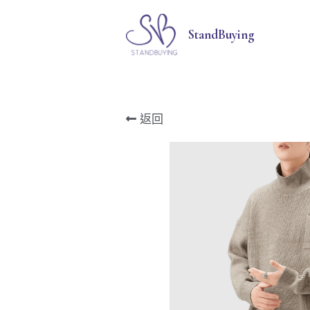
StandBuying
返回