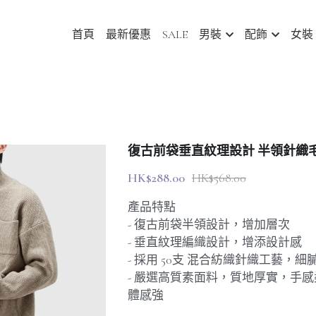
首頁
最新優惠
SALE
男裝
配飾
女裝
復古前袋垂直紋理設計 半領針織毛衣 [S
HK$288.00
HK$568.00
產品特點
- 復古前袋半領設計，增加層次
- 垂直紋理編織設計，增添設計感
- 採用 50支 混合紡織針織工藝，
- 嚴選高質素面料，質地厚實，手
體感強