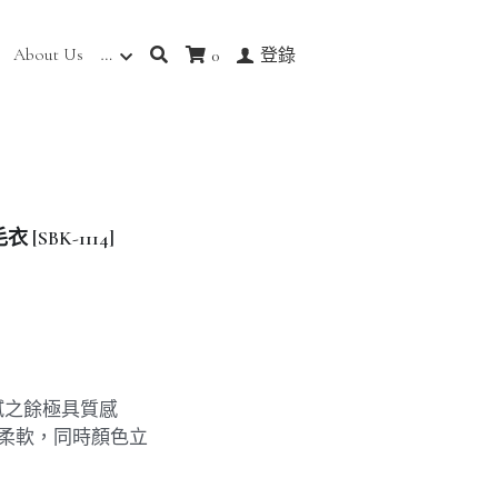
About Us
…
0
登錄
BK-1114]
細膩之餘極具質感
感柔軟，同時顏色立