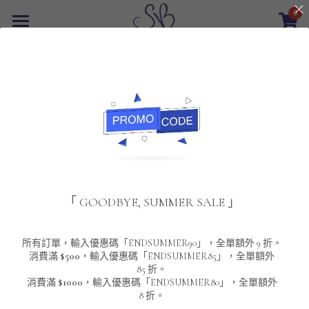
0
×
商品分類
首頁
返回
所有商品分類
最新優惠
POLO T-Shirt
SALE
重磅純色 短袖T-Shirt 系列
男裝
夾棉外套
配飾
重磅純色系列
「 GOODBYE, SUMMER SALE 」
圓領衛衣
男裝恤衫
重磅純色長袖 T-SHIRT 系列
女裝
頸鏈及鏈墜
連帽衛衣
男裝 T-Shirt
重磅純色短袖 T-SHIRT 系列
長袖恤衫
包袋
About Us
所有訂單，輸入優惠碼「ENDSUMMER90」，全單額外 9 折。
消費滿
$500
，輸入優惠碼「ENDSUMMER85」，全單額外
85 折。
男裝外套
重磅純色 衛衣 系列
短袖恤衫
長袖 T-SHIRT
棒球外套
Contact Us
消費滿
$1000
，輸入優惠碼「ENDSUMMER80」，全單額外
8 折。
男裝針織冷衫毛衣
短袖 T-SHIRT
外套
風褸外套
登錄
/
註冊