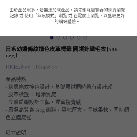
由於產品眾多，若無法加載產品，請先刪除瀏覽器的網頁瀏覽
男裝衛衣
短袖 POLO T-Shirt
針織外套
針織外套
搜索
記錄 或 使用「無痕模式」瀏覽 或 在電腦上瀏覽，以獲取更好
的網站體驗。
男裝褲類
風褸外套
圓領衛衣
包袋
棒球外套
連帽衛衣
長褲
男裝毛衣
日系幼邊條紋撞色皮革標籤 圓領針織毛衣 [SBK-
夾棉外套
九分褲
1099]
配飾
HK$248.00
HK$468.00
短褲
頸鏈
產品特點
男裝長袖T-SHIRT
- 幼邊條紋撞色設計，基礎易襯同時帶有設計感
- 皮革標籤 ，增添質感
HOT ITEMS
- 立體肩線設計工藝，豐富視覺感
- 嚴選高質素 610g 面料，質地厚實，手感柔軟，同時顏
NEW ARRIVALS
色立體感強
男裝長褲
尺寸說明