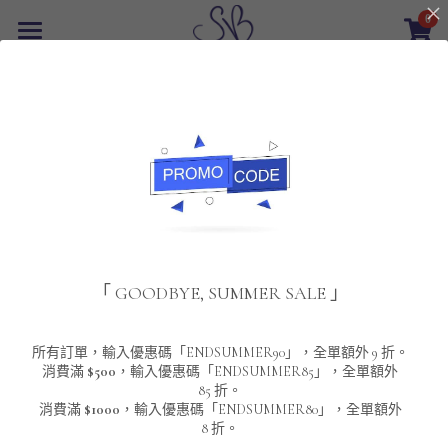
0
×
商品分類
首頁
返回
所有商品分類
最新優惠
POLO T-Shirt
SALE
重磅純色 短袖T-Shirt 系列
男裝
夾棉外套
配飾
重磅純色系列
「 GOODBYE, SUMMER SALE 」
圓領衛衣
男裝恤衫
重磅純色長袖 T-SHIRT 系列
女裝
頸鏈及鏈墜
連帽衛衣
男裝 T-Shirt
重磅純色短袖 T-SHIRT 系列
長袖恤衫
包袋
About Us
所有訂單，輸入優惠碼「ENDSUMMER90」，全單額外 9 折。
消費滿
$500
，輸入優惠碼「ENDSUMMER85」，全單額外
85 折。
男裝外套
重磅純色 衛衣 系列
短袖恤衫
長袖 T-SHIRT
棒球外套
Contact Us
消費滿
$1000
，輸入優惠碼「ENDSUMMER80」，全單額外
8 折。
男裝針織冷衫毛衣
短袖 T-SHIRT
外套
風褸外套
登錄
/
註冊