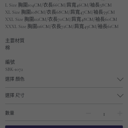
男士短褲
L Size 胸圍104CM/衣長66CM/肩寬46CM/袖長58CM
XL Size 胸圍108CM/衣長68CM/肩寬47CM/袖長59CM
男裝九分褲
XXL Size 胸圍112CM/衣長70CM/肩寬48CM/袖長60CM
XXXL Size 胸圍116CM/衣長72CM/肩寬49CM/袖長61CM
男裝外套
主要材質
男裝短袖 T-SHIRT
棉
重磅純色 長袖T-Shirt 系列
編號
SBK-1072
重磅純色 衛衣 系列
選擇 顏色
男士長袖恤衫
選擇 尺寸
男士短袖恤衫
限時促銷
數量
男裝