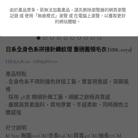
由於產品眾多，若無法加載產品，請先刪除瀏覽器的網頁瀏覽
男裝衛衣
短袖 POLO T-Shirt
針織外套
針織外套
搜索
記錄 或 使用「無痕模式」瀏覽 或 在電腦上瀏覽，以獲取更好
的網站體驗。
男裝褲類
風褸外套
圓領衛衣
包袋
棒球外套
連帽衛衣
長褲
男裝毛衣
日系全身色系拼接針織紋理 重磅圓領毛衣 [SBK-1072]
夾棉外套
九分褲
配飾
HK$258.00
HK$488.00
短褲
頸鏈
產品特點
- 全身色系不規則撞色拼接工藝，豐富視覺感，突顯風
男裝長袖T-SHIRT
格
- 採用 48支 精細針織工藝，細膩之餘極具質感
HOT ITEMS
- 嚴選高質素面料，質地厚實，手感柔軟，同時顏色立
體感強
NEW ARRIVALS
尺寸說明
男裝長褲
M Size 胸圍100CM/衣長64CM/肩寬45CM/袖長57CM