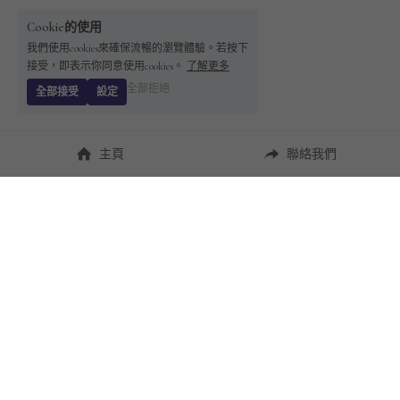
Cookie的使用
我們使用cookies來確保流暢的瀏覽體驗。若按下
接受，即表示你同意使用cookies。
了解更多
全部拒絕
全部接受
設定
主頁
聯絡我們
About Us
使用幫助
瞭解 
StandBuying
常見問題
聯絡我們
購買須知
隱私條款
售後保障
用戶協議
運費說明