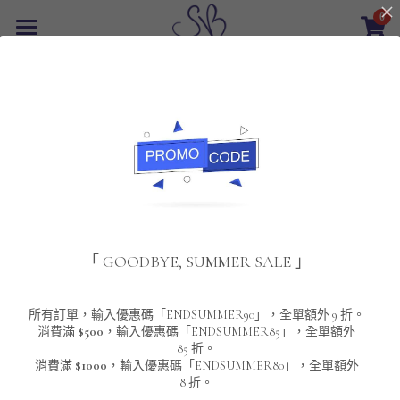
0
×
商品分類
首頁
返回
所有商品分類
最新優惠
POLO T-Shirt
SALE
重磅純色 短袖T-Shirt 系列
男裝
夾棉外套
配飾
重磅純色系列
「 GOODBYE, SUMMER SALE 」
圓領衛衣
男裝恤衫
重磅純色長袖 T-SHIRT 系列
女裝
頸鏈及鏈墜
連帽衛衣
男裝 T-Shirt
重磅純色短袖 T-SHIRT 系列
長袖恤衫
包袋
About Us
所有訂單，輸入優惠碼「ENDSUMMER90」，全單額外 9 折。
消費滿
$500
，輸入優惠碼「ENDSUMMER85」，全單額外
85 折。
男裝外套
重磅純色 衛衣 系列
短袖恤衫
長袖 T-SHIRT
棒球外套
Contact Us
消費滿
$1000
，輸入優惠碼「ENDSUMMER80」，全單額外
8 折。
男裝針織冷衫毛衣
短袖 T-SHIRT
外套
風褸外套
登錄
/
註冊