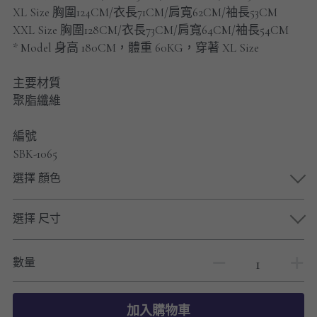
男士短褲
XL Size 胸圍124CM/衣長71CM/肩寬62CM/袖長53CM
XXL Size 胸圍128CM/衣長73CM/肩寬64CM/袖長54CM
男裝九分褲
* Model 身高 180CM，體重 60KG，穿著 XL Size
男裝外套
主要材質
聚脂纖維
男裝短袖 T-SHIRT
編號
重磅純色 長袖T-Shirt 系列
SBK-1065
重磅純色 衛衣 系列
選擇 顏色
男士長袖恤衫
選擇 尺寸
男士短袖恤衫
數量
限時促銷
男裝
加入購物車