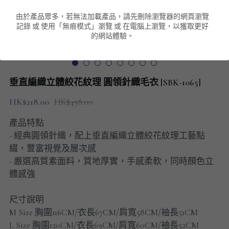
由於產品眾多，若無法加載產品，請先刪除瀏覽器的網頁瀏覽
男裝衛衣
短袖 POLO T-Shirt
針織外套
針織外套
搜索
記錄 或 使用「無痕模式」瀏覽 或 在電腦上瀏覽，以獲取更好
的網站體驗。
男裝褲類
風褸外套
圓領衛衣
包袋
棒球外套
連帽衛衣
長褲
男裝毛衣
垂直編織立體絞花紋理 圓領針織毛衣 [SBK-1065]
夾棉外套
九分褲
配飾
HK$218.00
HK$458.00
短褲
頸鏈
產品特點
- 經典圓領針織，配上垂直編織立體絞花紋理工藝點
男裝長袖T-SHIRT
綴，豐富視覺及層次感
- 嚴選高質素面料，質地厚實，手感柔軟，同時顏色立
HOT ITEMS
體感強
NEW ARRIVALS
尺寸說明
M Size 胸圍116CM/衣長67CM/肩寬58CM/袖長51CM
男裝長褲
L Size 胸圍120CM/衣長69CM/肩寬60CM/袖長52CM