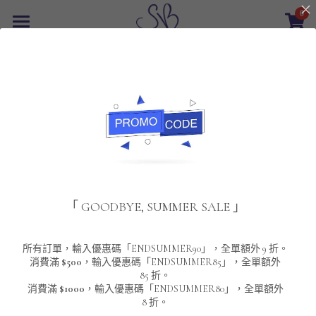
0
×
商品分類
首頁
返回
所有商品分類
最新優惠
POLO T-Shirt
SALE
重磅純色 短袖T-Shirt 系列
男裝
夾棉外套
配飾
重磅純色系列
「 GOODBYE, SUMMER SALE 」
圓領衛衣
男裝恤衫
重磅純色長袖 T-SHIRT 系列
女裝
頸鏈及鏈墜
連帽衛衣
男裝 T-Shirt
重磅純色短袖 T-SHIRT 系列
長袖恤衫
包袋
About Us
所有訂單，輸入優惠碼「ENDSUMMER90」，全單額外 9 折。
消費滿
$500
，輸入優惠碼「ENDSUMMER85」，全單額外
85 折。
男裝外套
重磅純色 衛衣 系列
短袖恤衫
長袖 T-SHIRT
棒球外套
Contact Us
消費滿
$1000
，輸入優惠碼「ENDSUMMER80」，全單額外
8 折。
男裝針織冷衫毛衣
短袖 T-SHIRT
外套
風褸外套
登錄
/
註冊