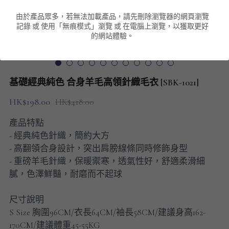
由於產品眾多，若無法加載產品，請先刪除瀏覽器的網頁瀏覽
男裝衛衣
短袖 POLO T-Shirt
針織外套
針織外套
搜索
記錄 或 使用「無痕模式」瀏覽 或 在電腦上瀏覽，以獲取更好
的網站體驗。
男裝褲類
風褸外套
圓領衛衣
包袋
棒球外套
連帽衛衣
長褲
男裝毛衣
基礎經典純色 合身羊毛高領針織毛衣 [SBK-1021]
夾棉外套
九分褲
配飾
HK$198.00
HK$418.00
短褲
頸鏈
產品特點
- 經典純色針織，簡約大方
男裝長袖T-SHIRT
- 高翻領合身設計，突出肩膀線條同時修飾身型
- 重磅羊毛針織，保暖禦寒，透氣性好，舒適柔滑細
HOT ITEMS
膩，色澤鮮豔，耐磨而不起球
NEW ARRIVALS
尺寸說明
S Size 胸圍96CM/衣長64CM/袖長58CM/建議身高162-
男裝長褲
170CM/建議體重45-55KG