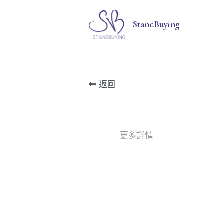
StandBuying
返回