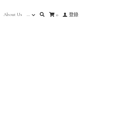
About Us
…
0
登錄
帽衛衣 [SBH-
觀層次，極具設計感
氣，同時具設計感
具質感，支撐性強，不
感強