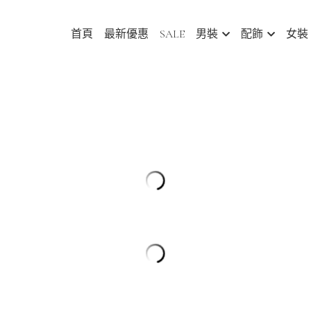
首頁
最新優惠
SALE
男裝
配飾
女裝
日系帽簷撞色縫線設計 半開領鈕扣連
1344]
HK$228.00
HK$508.00
產品特點
- 帽簷撞色縫線設計，提升整體外
- 半開領鈕扣設計，兼顧保暖及透
- 細文字刺繡，增加視覺層次感
- 嚴選高質素重磅 350g 棉布料，
易塌陷，同時柔軟舒適，顏色立體