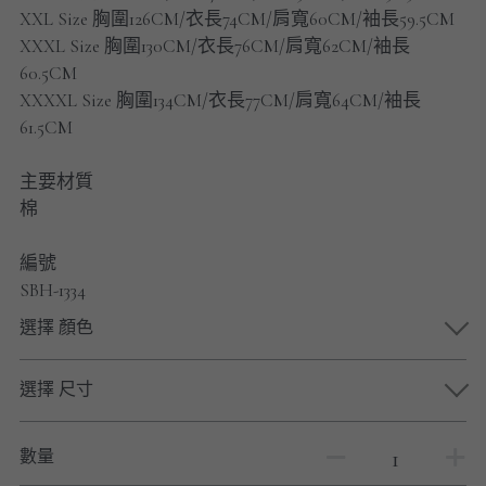
男士短褲
XXL Size 胸圍126CM/衣長74CM/肩寬60CM/袖長59.5CM
XXXL Size 胸圍130CM/衣長76CM/肩寬62CM/袖長
男裝九分褲
60.5CM
XXXXL Size 胸圍134CM/衣長77CM/肩寬64CM/袖長
男裝外套
61.5CM
男裝短袖 T-SHIRT
主要材質
棉
重磅純色 長袖T-Shirt 系列
編號
重磅純色 衛衣 系列
SBH-1334
男士長袖恤衫
選擇 顏色
男士短袖恤衫
選擇 尺寸
限時促銷
數量
男裝