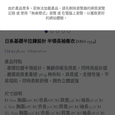
由於產品眾多，若無法加載產品，請先刪除瀏覽器的網頁瀏覽
男裝衛衣
短袖 POLO T-Shirt
針織外套
針織外套
搜索
記錄 或 使用「無痕模式」瀏覽 或 在電腦上瀏覽，以獲取更好
的網站體驗。
男裝褲類
風褸外套
圓領衛衣
包袋
棒球外套
連帽衛衣
長褲
男裝毛衣
日系基礎半拉鍊設計 半領長袖衛衣 [SBH-1334]
夾棉外套
九分褲
配飾
HK$238.00
HK$518.00
短褲
頸鏈
產品特點
- 基礎拉鏈半領設計，兼顧保暖及透氣，同時具設計感
男裝長袖T-SHIRT
- 嚴選高質素重磅 380g 棉布料，具質感，支撐性強，不
易塌陷，同時柔軟舒適，顏色立體感強
HOT ITEMS
尺寸說明
NEW ARRIVALS
M Size 胸圍116CM/衣長68CM/肩寬54CM/袖長56.5CM
L Size 胸圍118CM/衣長70CM/肩寬56CM/袖長57.5CM
男裝長褲
XL Size 胸圍122CM/衣長72CM/肩寬58CM/袖長58.5CM