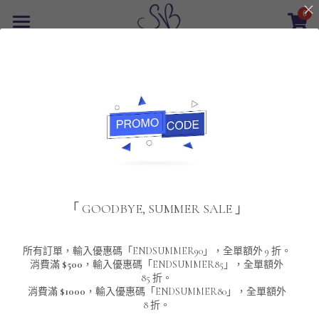
0
×
商品分類
首頁
返回
所有商品分類
最新優惠
POLO T-Shirt
SALE
重磅純色 短袖T-Shirt 系列
男裝
夾棉外套
配飾
重磅純色系列
「 GOODBYE, SUMMER SALE 」
圓領衛衣
男裝恤衫
重磅純色長袖 T-SHIRT 系列
女裝
頸鏈及鏈墜
連帽衛衣
男裝 T-Shirt
重磅純色短袖 T-SHIRT 系列
長袖恤衫
包袋
About Us
所有訂單，輸入優惠碼「ENDSUMMER90」，全單額外 9 折。
消費滿
$500
，輸入優惠碼「ENDSUMMER85」，全單額外
85 折。
男裝外套
重磅純色 衛衣 系列
短袖恤衫
長袖 T-SHIRT
棒球外套
Contact Us
消費滿
$1000
，輸入優惠碼「ENDSUMMER80」，全單額外
8 折。
男裝針織冷衫毛衣
短袖 T-SHIRT
外套
風褸外套
登錄
/
註冊