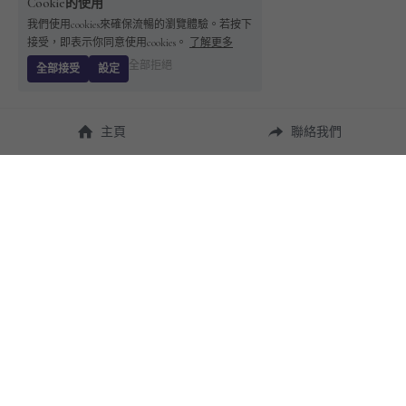
Cookie的使用
我們使用cookies來確保流暢的瀏覽體驗。若按下
接受，即表示你同意使用cookies。
了解更多
全部拒絕
全部接受
設定
主頁
聯絡我們
About Us
使用幫助
瞭解 
StandBuying
常見問題
聯絡我們
購買須知
隱私條款
售後保障
用戶協議
運費說明