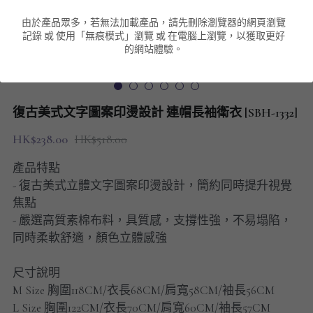
由於產品眾多，若無法加載產品，請先刪除瀏覽器的網頁瀏覽
男裝衛衣
短袖 POLO T-Shirt
針織外套
針織外套
搜索
記錄 或 使用「無痕模式」瀏覽 或 在電腦上瀏覽，以獲取更好
的網站體驗。
男裝褲類
風褸外套
圓領衛衣
包袋
棒球外套
連帽衛衣
長褲
男裝毛衣
復古美式文字圖案印燙設計 連帽長袖衛衣 [SBH-1332]
夾棉外套
九分褲
配飾
HK$238.00
HK$518.00
短褲
頸鏈
產品特點
- 復古美式立體文字圖案印燙設計，簡約同時提升視覺
男裝長袖T-SHIRT
焦點
- 嚴選高質素棉布料，具質感，支撐性強，不易塌陷，
HOT ITEMS
同時柔軟舒適，顏色立體感強
NEW ARRIVALS
尺寸說明
M Size 胸圍118CM/衣長68CM/肩寬58CM/袖長56CM
男裝長褲
L Size 胸圍122CM/衣長70CM/肩寬60CM/袖長57CM