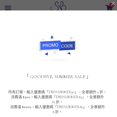
0
×
商品分類
首頁
返回
所有商品分類
最新優惠
POLO T-Shirt
SALE
重磅純色 短袖T-Shirt 系列
男裝
夾棉外套
配飾
重磅純色系列
「 GOODBYE, SUMMER SALE 」
圓領衛衣
男裝恤衫
重磅純色長袖 T-SHIRT 系列
女裝
頸鏈及鏈墜
連帽衛衣
男裝 T-Shirt
重磅純色短袖 T-SHIRT 系列
長袖恤衫
包袋
About Us
所有訂單，輸入優惠碼「ENDSUMMER90」，全單額外 9 折。
消費滿
$500
，輸入優惠碼「ENDSUMMER85」，全單額外
85 折。
男裝外套
重磅純色 衛衣 系列
短袖恤衫
長袖 T-SHIRT
棒球外套
Contact Us
消費滿
$1000
，輸入優惠碼「ENDSUMMER80」，全單額外
8 折。
男裝針織冷衫毛衣
短袖 T-SHIRT
外套
風褸外套
登錄
/
註冊