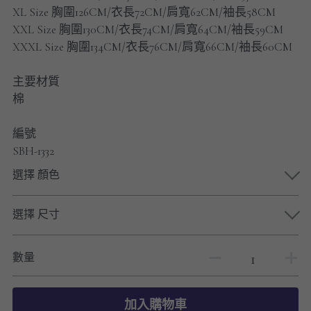
男士短褲
XL Size 胸圍126CM/衣長72CM/肩寬62CM/袖長58CM
XXL Size 胸圍130CM/衣長74CM/肩寬64CM/袖長59CM
男裝九分褲
XXXL Size 胸圍134CM/衣長76CM/肩寬66CM/袖長60CM
男裝外套
主要材質
棉
男裝短袖 T-SHIRT
編號
重磅純色 長袖T-Shirt 系列
SBH-1332
重磅純色 衛衣 系列
選擇 顏色
男士長袖恤衫
選擇 尺寸
男士短袖恤衫
數量
限時促銷
男裝
加入購物車