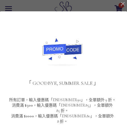
0
×
商品分類
首頁
返回
所有商品分類
最新優惠
POLO T-Shirt
SALE
重磅純色 短袖T-Shirt 系列
男裝
夾棉外套
配飾
重磅純色系列
「 GOODBYE, SUMMER SALE 」
圓領衛衣
男裝恤衫
重磅純色長袖 T-SHIRT 系列
女裝
頸鏈及鏈墜
連帽衛衣
男裝 T-Shirt
重磅純色短袖 T-SHIRT 系列
長袖恤衫
包袋
About Us
所有訂單，輸入優惠碼「ENDSUMMER90」，全單額外 9 折。
消費滿
$500
，輸入優惠碼「ENDSUMMER85」，全單額外
85 折。
男裝外套
重磅純色 衛衣 系列
短袖恤衫
長袖 T-SHIRT
棒球外套
Contact Us
消費滿
$1000
，輸入優惠碼「ENDSUMMER80」，全單額外
8 折。
男裝針織冷衫毛衣
短袖 T-SHIRT
外套
風褸外套
登錄
/
註冊