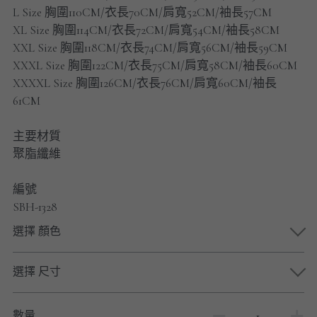
男士短褲
L Size 胸圍110CM/衣長70CM/肩寬52CM/袖長57CM
XL Size 胸圍114CM/衣長72CM/肩寬54CM/袖長58CM
男裝九分褲
XXL Size 胸圍118CM/衣長74CM/肩寬56CM/袖長59CM
XXXL Size 胸圍122CM/衣長75CM/肩寬58CM/袖長60CM
男裝外套
XXXXL Size 胸圍126CM/衣長76CM/肩寬60CM/袖長
61CM
男裝短袖 T-SHIRT
主要材質
重磅純色 長袖T-Shirt 系列
聚脂纖維
重磅純色 衛衣 系列
編號
SBH-1328
男士長袖恤衫
選擇 顏色
男士短袖恤衫
選擇 尺寸
限時促銷
男裝
數量