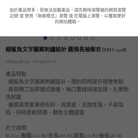
由於產品眾多，若無法加載產品，請先刪除瀏覽器的網頁瀏覽
男裝衛衣
短袖 POLO T-Shirt
針織外套
針織外套
搜索
記錄 或 使用「無痕模式」瀏覽 或 在電腦上瀏覽，以獲取更好
的網站體驗。
男裝褲類
風褸外套
圓領衛衣
包袋
棒球外套
連帽衛衣
長褲
男裝毛衣
細鯊魚文字圖案刺繡設計 圓領長袖衛衣 [SBH-1328]
夾棉外套
九分褲
配飾
HK$218.00
HK$488.00
短褲
頸鏈
產品特點
- 細鯊魚文字圖案刺繡設計，簡約同時提升視覺焦點
男裝長袖T-SHIRT
- 肩部精工加厚璉式鎖邊，袖口雙線拼接加固，扎實耐
洗耐磨
HOT ITEMS
- 嚴選高質素重磅布料，具質感，支撐性強，不易塌
陷，同時柔軟舒適，顏色立體感強
NEW ARRIVALS
尺寸說明
男裝長褲
M Size 胸圍106CM/衣長68CM/肩寬50CM/袖長56CM