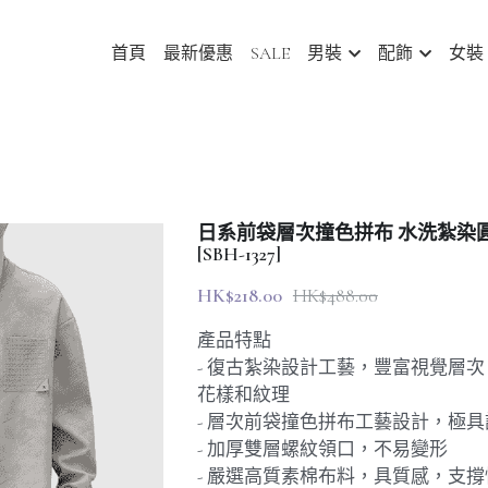
首頁
最新優惠
SALE
男裝
配飾
女裝
日系前袋層次撞色拼布 水洗紮染
[SBH-1327]
HK$218.00
HK$488.00
產品特點
- 復古紮染設計工藝，豐富視覺層
花樣和紋理
- 層次前袋撞色拼布工藝設計，極
- 加厚雙層螺紋領口，不易變形
- 嚴選高質素棉布料，具質感，支