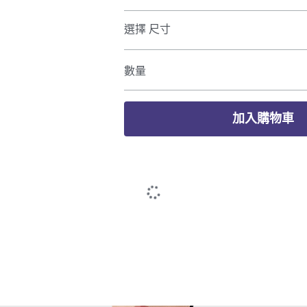
選擇 尺寸
數量
加入購物車