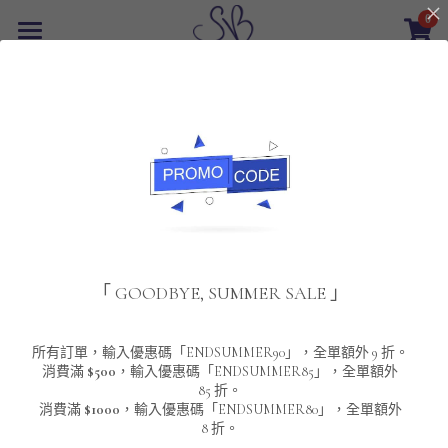
0
×
商品分類
首頁
返回
所有商品分類
最新優惠
POLO T-Shirt
SALE
重磅純色 短袖T-Shirt 系列
男裝
夾棉外套
配飾
重磅純色系列
「 GOODBYE, SUMMER SALE 」
圓領衛衣
男裝恤衫
重磅純色長袖 T-SHIRT 系列
女裝
頸鏈及鏈墜
連帽衛衣
男裝 T-Shirt
重磅純色短袖 T-SHIRT 系列
長袖恤衫
包袋
About Us
所有訂單，輸入優惠碼「ENDSUMMER90」，全單額外 9 折。
消費滿
$500
，輸入優惠碼「ENDSUMMER85」，全單額外
85 折。
男裝外套
重磅純色 衛衣 系列
短袖恤衫
長袖 T-SHIRT
棒球外套
Contact Us
消費滿
$1000
，輸入優惠碼「ENDSUMMER80」，全單額外
8 折。
男裝針織冷衫毛衣
短袖 T-SHIRT
外套
風褸外套
登錄
/
註冊