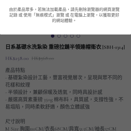
由於產品眾多，若無法加載產品，請先刪除瀏覽器的網頁瀏覽
男裝衛衣
短袖 POLO T-Shirt
針織外套
針織外套
搜索
記錄 或 使用「無痕模式」瀏覽 或 在電腦上瀏覽，以獲取更好
的網站體驗。
男裝褲類
風褸外套
圓領衛衣
包袋
棒球外套
連帽衛衣
長褲
男裝毛衣
日系基礎水洗紮染 重磅拉鏈半領連帽衛衣 [SBH-1314]
夾棉外套
九分褲
配飾
HK$258.00
HK$568.00
短褲
頸鏈
產品特點
- 基礎紮染設計工藝，豐富視覺層次，呈現與眾不同的
男裝長袖T-SHIRT
花樣和紋理
- 半領設計，兼顧保暖及透氣，同時具設計感
HOT ITEMS
- 嚴選高質素重磅 350g 棉布料，具質感，支撐性強，不
易塌陷，同時柔軟舒適，顏色立體感強
NEW ARRIVALS
尺寸說明
男裝長褲
M Size 胸圍110CM/衣長68CM/肩寬51.5CM/袖長57CM