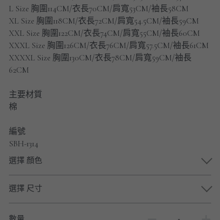
男士短褲
L Size 胸圍114CM/衣長70CM/肩寬53CM/袖長58CM
XL Size 胸圍118CM/衣長72CM/肩寬54.5CM/袖長59CM
男裝九分褲
XXL Size 胸圍122CM/衣長74CM/肩寬55CM/袖長60CM
XXXL Size 胸圍126CM/衣長76CM/肩寬57.5CM/袖長61CM
男裝外套
XXXXL Size 胸圍130CM/衣長78CM/肩寬59CM/袖長
62CM
男裝短袖 T-SHIRT
主要材質
重磅純色 長袖T-Shirt 系列
棉
重磅純色 衛衣 系列
編號
SBH-1314
男士長袖恤衫
選擇 顏色
男士短袖恤衫
選擇 尺寸
限時促銷
男裝
數量