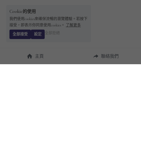
Cookie的使用
我們使用cookies來確保流暢的瀏覽體驗。若按下
接受，即表示你同意使用cookies。
了解更多
全部拒絕
全部接受
設定
主頁
聯絡我們
About Us
使用幫助
瞭解 
StandBuying
常見問題
聯絡我們
購買須知
隱私條款
售後保障
用戶協議
運費說明