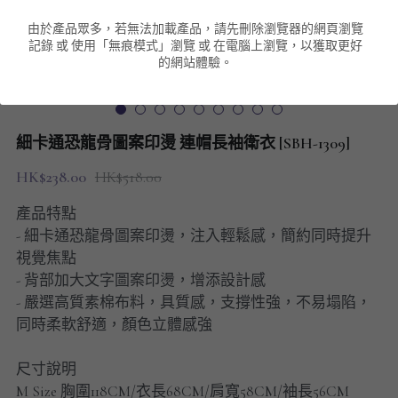
由於產品眾多，若無法加載產品，請先刪除瀏覽器的網頁瀏覽
男裝衛衣
短袖 POLO T-Shirt
針織外套
針織外套
搜索
記錄 或 使用「無痕模式」瀏覽 或 在電腦上瀏覽，以獲取更好
的網站體驗。
男裝褲類
風褸外套
圓領衛衣
包袋
棒球外套
連帽衛衣
長褲
男裝毛衣
細卡通恐龍骨圖案印燙 連帽長袖衛衣 [SBH-1309]
夾棉外套
九分褲
配飾
HK$238.00
HK$518.00
短褲
頸鏈
產品特點
- 細卡通恐龍骨圖案印燙，注入輕鬆感，簡約同時提升
男裝長袖T-SHIRT
視覺焦點
- 背部加大文字圖案印燙，增添設計感
HOT ITEMS
- 嚴選高質素棉布料，具質感，支撐性強，不易塌陷，
同時柔軟舒適，顏色立體感強
NEW ARRIVALS
尺寸說明
男裝長褲
M Size 胸圍118CM/衣長68CM/肩寬58CM/袖長56CM