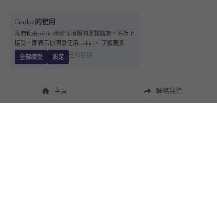
Cookie的使用
我們使用cookies來確保流暢的瀏覽體驗。若按下
接受，即表示你同意使用cookies。
了解更多
全部拒絕
全部接受
設定
主頁
聯絡我們
About Us
使用幫助
瞭解 
StandBuying
常見問題
聯絡我們
購買須知
隱私條款
售後保障
用戶協議
運費說明