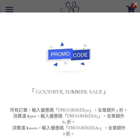
0
×
商品分類
首頁
所有商品分類
最新優惠
POLO T-Shirt
SALE
重磅純色 短袖T-Shirt 系列
男裝
該商品目前已下架。
返回主頁
夾棉外套
配飾
重磅純色系列
「 GOODBYE, SUMMER SALE 」
圓領衛衣
男裝恤衫
重磅純色長袖 T-SHIRT 系列
女裝
頸鏈及鏈墜
連帽衛衣
男裝 T-Shirt
重磅純色短袖 T-SHIRT 系列
長袖恤衫
包袋
About Us
所有訂單，輸入優惠碼「ENDSUMMER90」，全單額外 9 折。
消費滿
$500
，輸入優惠碼「ENDSUMMER85」，全單額外
85 折。
男裝外套
重磅純色 衛衣 系列
短袖恤衫
長袖 T-SHIRT
棒球外套
Contact Us
消費滿
$1000
，輸入優惠碼「ENDSUMMER80」，全單額外
8 折。
男裝針織冷衫毛衣
短袖 T-SHIRT
外套
風褸外套
登錄
/
註冊