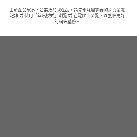
由於產品眾多，若無法加載產品，請先刪除瀏覽器的網頁瀏覽
男裝衛衣
短袖 POLO T-Shirt
針織外套
針織外套
搜索
記錄 或 使用「無痕模式」瀏覽 或 在電腦上瀏覽，以獲取更好
的網站體驗。
男裝褲類
風褸外套
圓領衛衣
包袋
棒球外套
連帽衛衣
長褲
男裝毛衣
夾棉外套
九分褲
配飾
短褲
頸鏈
男裝長袖T-SHIRT
HOT ITEMS
NEW ARRIVALS
男裝長褲