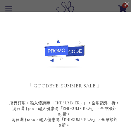
0
×
商品分類
首頁
返回
所有商品分類
最新優惠
POLO T-Shirt
SALE
重磅純色 短袖T-Shirt 系列
男裝
夾棉外套
配飾
重磅純色系列
「 GOODBYE, SUMMER SALE 」
圓領衛衣
男裝恤衫
重磅純色長袖 T-SHIRT 系列
女裝
頸鏈及鏈墜
連帽衛衣
男裝 T-Shirt
重磅純色短袖 T-SHIRT 系列
長袖恤衫
包袋
About Us
所有訂單，輸入優惠碼「ENDSUMMER90」，全單額外 9 折。
消費滿
$500
，輸入優惠碼「ENDSUMMER85」，全單額外
85 折。
男裝外套
重磅純色 衛衣 系列
短袖恤衫
長袖 T-SHIRT
棒球外套
Contact Us
消費滿
$1000
，輸入優惠碼「ENDSUMMER80」，全單額外
8 折。
男裝針織冷衫毛衣
短袖 T-SHIRT
外套
風褸外套
登錄
/
註冊