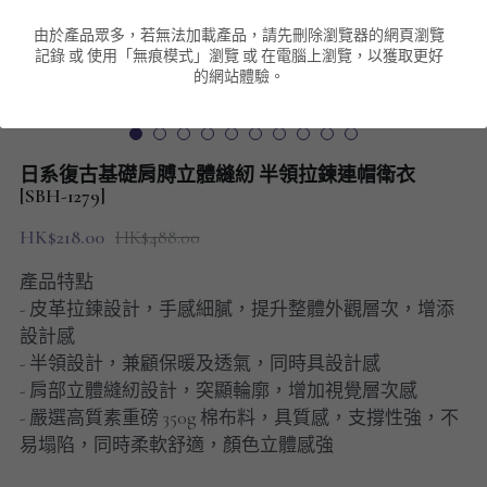
由於產品眾多，若無法加載產品，請先刪除瀏覽器的網頁瀏覽
男裝衛衣
短袖 POLO T-Shirt
針織外套
針織外套
搜索
記錄 或 使用「無痕模式」瀏覽 或 在電腦上瀏覽，以獲取更好
的網站體驗。
男裝褲類
風褸外套
圓領衛衣
包袋
棒球外套
連帽衛衣
長褲
男裝毛衣
日系復古基礎肩膊立體縫紉 半領拉鍊連帽衛衣
夾棉外套
九分褲
[SBH-1279]
配飾
HK$218.00
HK$488.00
短褲
頸鏈
產品特點
男裝長袖T-SHIRT
- 皮革拉鍊設計，手感細膩，提升整體外觀層次，增添
設計感
HOT ITEMS
- 半領設計，兼顧保暖及透氣，同時具設計感
- 肩部立體縫紉設計，突顯輪廓，增加視覺層次感
NEW ARRIVALS
- 嚴選高質素重磅 350g 棉布料，具質感，支撐性強，不
易塌陷，同時柔軟舒適，顏色立體感強
男裝長褲