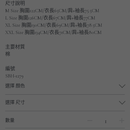
尺寸說明
男士短褲
M Size 胸圍122CM/衣長65CM/肩+袖長75.5CM
L Size 胸圍126CM/衣長67CM/肩+袖長77CM
男裝九分褲
XL Size 胸圍130CM/衣長69CM/肩+袖長78.5CM
男裝外套
XXL Size 胸圍134CM/衣長71CM/肩+袖長80CM
男裝短袖 T-SHIRT
主要材質
棉
重磅純色 長袖T-Shirt 系列
編號
重磅純色 衛衣 系列
SBH-1279
選擇 顏色
男士長袖恤衫
男士短袖恤衫
選擇 尺寸
限時促銷
數量
男裝