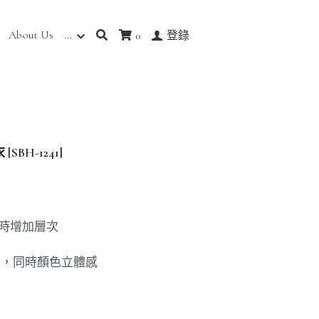
About Us
…
0
登錄
H-1241]
同時增加層次
舒適，同時顏色立體感