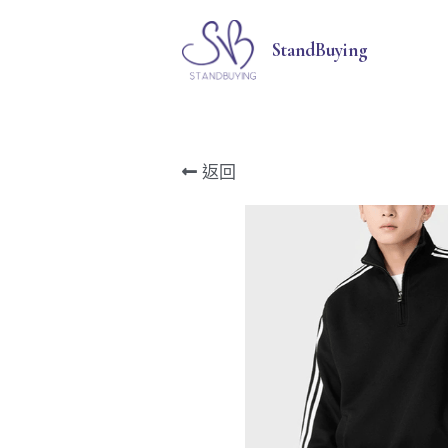
StandBuying
返回