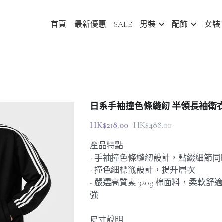
首頁
最新優惠
SALE
男裝
配飾
女裝
日系手袖撞色條縫紉 半領長袖衛衣 [SB
HK$218.00
HK$488.00
產品特點
- 手袖撞色條縫紉設計，點綴細節
- 撞色細標籤設計，提升層次
- 嚴選高質素 320g 棉面料，柔軟
強
尺寸說明