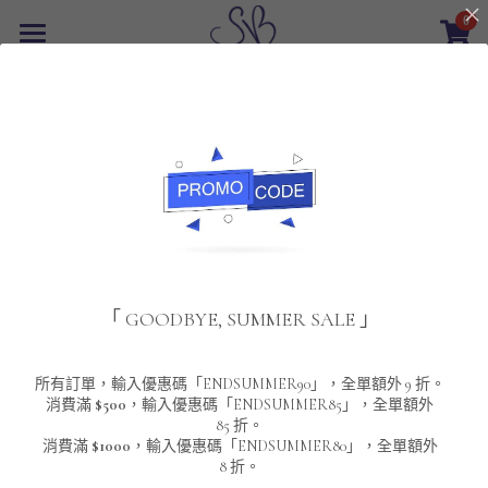
0
×
商品分類
首頁
返回
所有商品分類
最新優惠
POLO T-Shirt
SALE
重磅純色 短袖T-Shirt 系列
男裝
夾棉外套
配飾
重磅純色系列
「 GOODBYE, SUMMER SALE 」
圓領衛衣
男裝恤衫
重磅純色長袖 T-SHIRT 系列
女裝
頸鏈及鏈墜
連帽衛衣
男裝 T-Shirt
重磅純色短袖 T-SHIRT 系列
長袖恤衫
包袋
About Us
所有訂單，輸入優惠碼「ENDSUMMER90」，全單額外 9 折。
消費滿
$500
，輸入優惠碼「ENDSUMMER85」，全單額外
85 折。
男裝外套
重磅純色 衛衣 系列
短袖恤衫
長袖 T-SHIRT
棒球外套
Contact Us
消費滿
$1000
，輸入優惠碼「ENDSUMMER80」，全單額外
8 折。
男裝針織冷衫毛衣
短袖 T-SHIRT
外套
風褸外套
登錄
/
註冊