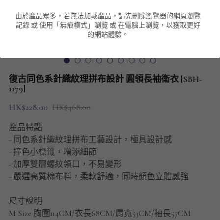
由於產品眾多，若無法加載產品，請先刪除瀏覽器的網頁瀏覽
男裝衛衣
短袖 POLO T-Shirt
針織外套
針織外套
搜索
記錄 或 使用「無痕模式」瀏覽 或 在電腦上瀏覽，以獲取更好
的網站體驗。
男裝褲類
風褸外套
圓領衛衣
包袋
棒球外套
連帽衛衣
長褲
男裝毛衣
復古同色系針織紋理拼布設計 圓領長袖衛衣 [SBH-
夾棉外套
九分褲
1179]
配飾
HK$228.00
HK$468.00
短褲
頸鏈
產品特點
男裝長袖T-SHIRT
- 同色系針織紋理拼布工藝設計，極具設計感
- 撞色小標籤，增添細節
HOT ITEMS
- 加厚雙層螺紋領口，不易變形
- 嚴選高質棉布料，柔軟舒適，同時顏色立體感強
NEW ARRIVALS
尺寸說明
男裝長褲
M Size 胸圍114CM/衣長68CM/肩寬53CM/袖長57CM