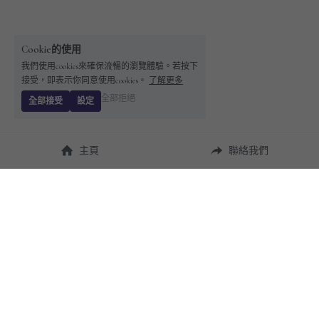
Cookie的使用
我們使用cookies來確保流暢的瀏覽體驗。若按下
接受，即表示你同意使用cookies。
了解更多
全部拒絕
全部接受
設定
主頁
聯絡我們
About Us
使用幫助
瞭解 
StandBuying
常見問題
聯絡我們
購買須知
隱私條款
售後保障