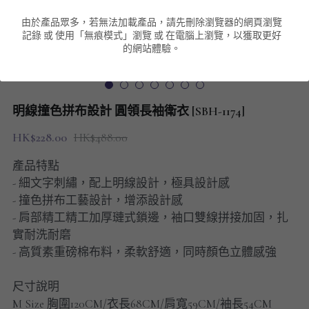
由於產品眾多，若無法加載產品，請先刪除瀏覽器的網頁瀏覽
男裝衛衣
短袖 POLO T-Shirt
針織外套
針織外套
搜索
記錄 或 使用「無痕模式」瀏覽 或 在電腦上瀏覽，以獲取更好
的網站體驗。
男裝褲類
風褸外套
圓領衛衣
包袋
棒球外套
連帽衛衣
長褲
男裝毛衣
明線撞色拼布設計 圓領長袖衛衣 [SBH-1174]
夾棉外套
九分褲
配飾
HK$228.00
HK$488.00
短褲
頸鏈
產品特點
- 細文字刺繡，配上明線設計，極具設計感
男裝長袖T-SHIRT
- 撞色拼布工藝設計，增添設計感
- 肩部精工精工加厚璉式鎖邊，袖口雙線拼接加固，扎
HOT ITEMS
實耐洗耐磨
- 高質素重磅棉布料，柔軟舒適，同時顏色立體感強
NEW ARRIVALS
尺寸說明
男裝長褲
M Size 胸圍120CM/衣長68CM/肩寬59CM/袖長54CM