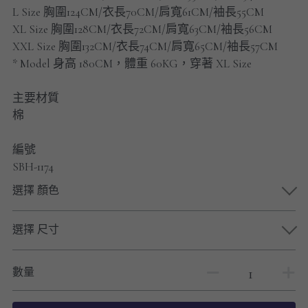
男士短褲
L Size 胸圍124CM/衣長70CM/肩寬61CM/袖長55CM
XL Size 胸圍128CM/衣長72CM/肩寬63CM/袖長56CM
男裝九分褲
XXL Size 胸圍132CM/衣長74CM/肩寬65CM/袖長57CM
* Model 身高 180CM，體重 60KG，穿著 XL Size
男裝外套
主要材質
男裝短袖 T-SHIRT
棉
重磅純色 長袖T-Shirt 系列
編號
SBH-1174
重磅純色 衛衣 系列
選擇 顏色
男士長袖恤衫
選擇 尺寸
男士短袖恤衫
限時促銷
數量
男裝