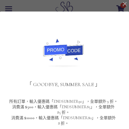
0
×
商品分類
首頁
返回
所有商品分類
最新優惠
POLO T-Shirt
SALE
重磅純色 短袖T-Shirt 系列
男裝
夾棉外套
配飾
重磅純色系列
「 GOODBYE, SUMMER SALE 」
圓領衛衣
男裝恤衫
重磅純色長袖 T-SHIRT 系列
女裝
頸鏈及鏈墜
連帽衛衣
男裝 T-Shirt
重磅純色短袖 T-SHIRT 系列
長袖恤衫
包袋
About Us
所有訂單，輸入優惠碼「ENDSUMMER90」，全單額外 9 折。
消費滿
$500
，輸入優惠碼「ENDSUMMER85」，全單額外
85 折。
男裝外套
重磅純色 衛衣 系列
短袖恤衫
長袖 T-SHIRT
棒球外套
Contact Us
消費滿
$1000
，輸入優惠碼「ENDSUMMER80」，全單額外
8 折。
男裝針織冷衫毛衣
短袖 T-SHIRT
外套
風褸外套
登錄
/
註冊