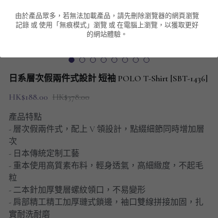
由於產品眾多，若無法加載產品，請先刪除瀏覽器的網頁瀏覽
男裝衛衣
短袖 POLO T-Shirt
針織外套
針織外套
搜索
記錄 或 使用「無痕模式」瀏覽 或 在電腦上瀏覽，以獲取更好
的網站體驗。
男裝褲類
風褸外套
圓領衛衣
包袋
棒球外套
連帽衛衣
長褲
男裝毛衣
日系層次假兩件式設計 短袖 POLO T-Shirt [SBT-1436]
夾棉外套
九分褲
配飾
HK$188.00
HK$378.00
短褲
頸鏈
產品特點
- 層次假兩件式，配上 V 領設計，點綴細節同時增加層
男裝長袖T-SHIRT
次
- 日本傳統定制工藝
HOT ITEMS
- 重本使用高質素布料，輕身透氣，高細緻度，不起毛
粒
NEW ARRIVALS
- 二本針加厚雙層螺紋領口，不易變形
- 肩部精工精工加厚璉式鎖邊，袖口雙線拼接加固，扎
男裝長褲
實耐洗耐磨