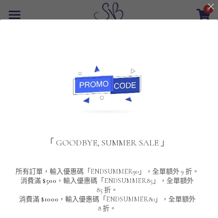
0
×
商品分類
首頁
返回
所有商品分類
最新優惠
POLO T-Shirt
SALE
重磅純色 短袖T-Shirt 系列
男裝
夾棉外套
配飾
重磅純色系列
「 GOODBYE, SUMMER SALE 」
圓領衛衣
男裝恤衫
重磅純色長袖 T-SHIRT 系列
女裝
頸鏈及鏈墜
連帽衛衣
男裝 T-Shirt
重磅純色短袖 T-SHIRT 系列
長袖恤衫
包袋
About Us
所有訂單，輸入優惠碼「ENDSUMMER90」，全單額外 9 折。
消費滿
$500
，輸入優惠碼「ENDSUMMER85」，全單額外
85 折。
男裝外套
重磅純色 衛衣 系列
短袖恤衫
長袖 T-SHIRT
棒球外套
Contact Us
消費滿
$1000
，輸入優惠碼「ENDSUMMER80」，全單額外
8 折。
男裝針織冷衫毛衣
短袖 T-SHIRT
外套
風褸外套
登錄
/
註冊