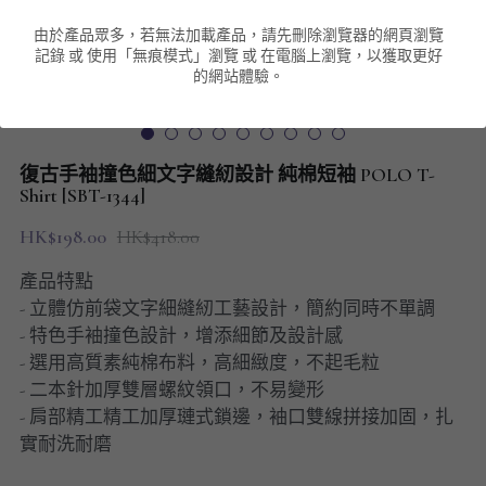
由於產品眾多，若無法加載產品，請先刪除瀏覽器的網頁瀏覽
男裝衛衣
短袖 POLO T-Shirt
針織外套
針織外套
搜索
記錄 或 使用「無痕模式」瀏覽 或 在電腦上瀏覽，以獲取更好
的網站體驗。
男裝褲類
風褸外套
圓領衛衣
包袋
棒球外套
連帽衛衣
長褲
男裝毛衣
復古手袖撞色細文字縫紉設計 純棉短袖 POLO T-
夾棉外套
九分褲
Shirt [SBT-1344]
配飾
HK$198.00
HK$418.00
短褲
頸鏈
產品特點
男裝長袖T-SHIRT
- 立體仿前袋文字細縫紉工藝設計，簡約同時不單調
- 特色手袖撞色設計，增添細節及設計感
HOT ITEMS
- 選用高質素純棉布料，高細緻度，不起毛粒
- 二本針加厚雙層螺紋領口，不易變形
NEW ARRIVALS
- 肩部精工精工加厚璉式鎖邊，袖口雙線拼接加固，扎
實耐洗耐磨
男裝長褲