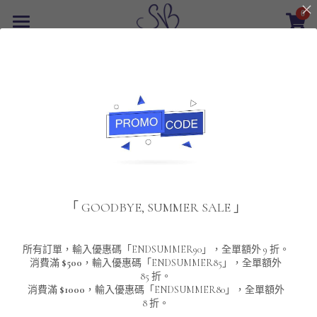
0
×
商品分類
首頁
返回
所有商品分類
最新優惠
POLO T-Shirt
SALE
重磅純色 短袖T-Shirt 系列
男裝
夾棉外套
配飾
重磅純色系列
「 GOODBYE, SUMMER SALE 」
圓領衛衣
男裝恤衫
重磅純色長袖 T-SHIRT 系列
女裝
頸鏈及鏈墜
連帽衛衣
男裝 T-Shirt
重磅純色短袖 T-SHIRT 系列
長袖恤衫
包袋
About Us
所有訂單，輸入優惠碼「ENDSUMMER90」，全單額外 9 折。
消費滿
$500
，輸入優惠碼「ENDSUMMER85」，全單額外
85 折。
男裝外套
重磅純色 衛衣 系列
短袖恤衫
長袖 T-SHIRT
棒球外套
Contact Us
消費滿
$1000
，輸入優惠碼「ENDSUMMER80」，全單額外
8 折。
男裝針織冷衫毛衣
短袖 T-SHIRT
外套
風褸外套
登錄
/
註冊