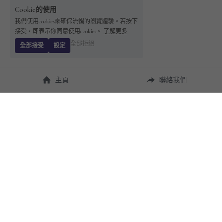
Cookie的使用
我們使用cookies來確保流暢的瀏覽體驗。若按下
接受，即表示你同意使用cookies。
了解更多
全部拒絕
全部接受
設定
主頁
聯絡我們
About Us
使用幫助
瞭解 
StandBuying
常見問題
聯絡我們
購買須知
隱私條款
售後保障
用戶協議
運費說明