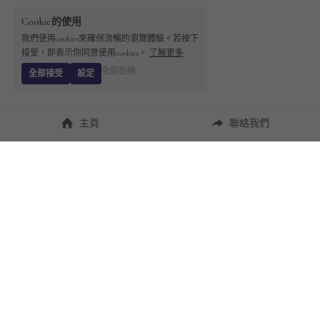
Cookie的使用
我們使用cookies來確保流暢的瀏覽體驗。若按下
接受，即表示你同意使用cookies。
了解更多
全部拒絕
全部接受
設定
主頁
聯絡我們
About Us
使用幫助
瞭解 
StandBuying
常見問題
聯絡我們
購買須知
隱私條款
售後保障
用戶協議
運費說明