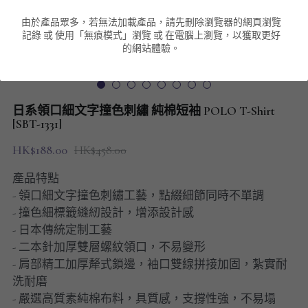
由於產品眾多，若無法加載產品，請先刪除瀏覽器的網頁瀏覽
男裝衛衣
短袖 POLO T-Shirt
針織外套
針織外套
搜索
記錄 或 使用「無痕模式」瀏覽 或 在電腦上瀏覽，以獲取更好
的網站體驗。
男裝褲類
風褸外套
圓領衛衣
包袋
棒球外套
連帽衛衣
長褲
男裝毛衣
日系領口細文字撞色刺繡 純棉短袖 POLO T-Shirt
夾棉外套
九分褲
[SBT-1331]
配飾
HK$188.00
HK$458.00
短褲
頸鏈
產品特點
男裝長袖T-SHIRT
- 領口細文字撞色刺繡工藝，點綴細節同時不單調
- 撞色細標籤縫紉設計，增添設計感
HOT ITEMS
- 日本傳統定制工藝
- 二本針加厚雙層螺紋領口，不易變形
NEW ARRIVALS
- 肩部精工加厚犛式鎖邊，袖口雙線拼接加固，紮實耐
洗耐磨
男裝長褲
- 嚴選高質素純棉布料，具質感，支撐性強，不易塌