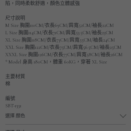
陷，同時柔軟舒適，顏色立體感強
男士短褲
尺寸說明
男裝九分褲
M Size 胸圍110CM/衣長69CM/肩寬52CM/袖長22CM
男裝外套
L Size 胸圍114CM/衣長71CM/肩寬53.5CM/袖長23CM
XL Size 胸圍118CM/衣長73CM/肩寬55CM/袖長24CM
男裝短袖 T-SHIRT
XXL Size 胸圍122CM/衣長75CM/肩寬56.5CM/袖長25CM
XXXL Size 胸圍126CM/衣長77CM/肩寬58CM/袖長26CM
重磅純色 長袖T-Shirt 系列
* Model 身高 180CM，體重 60KG，穿著 XL Size
重磅純色 衛衣 系列
主要材質
棉
男士長袖恤衫
編號
男士短袖恤衫
SBT-1331
限時促銷
選擇 顏色
男裝