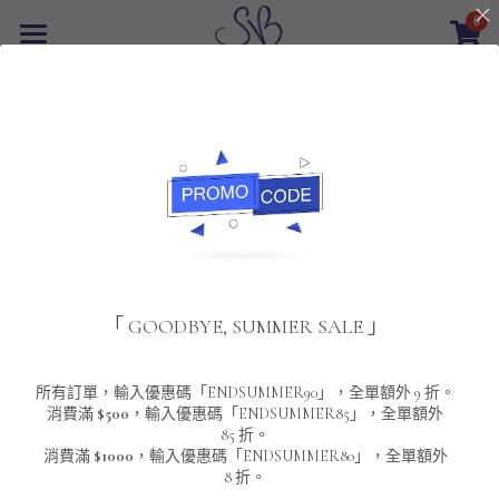
0
×
商品分類
首頁
返回
所有商品分類
最新優惠
POLO T-Shirt
SALE
重磅純色 短袖T-Shirt 系列
男裝
夾棉外套
配飾
重磅純色系列
「 GOODBYE, SUMMER SALE 」
圓領衛衣
男裝恤衫
重磅純色長袖 T-SHIRT 系列
女裝
頸鏈及鏈墜
連帽衛衣
男裝 T-Shirt
重磅純色短袖 T-SHIRT 系列
長袖恤衫
包袋
About Us
所有訂單，輸入優惠碼「ENDSUMMER90」，全單額外 9 折。
消費滿
$500
，輸入優惠碼「ENDSUMMER85」，全單額外
85 折。
男裝外套
重磅純色 衛衣 系列
短袖恤衫
長袖 T-SHIRT
棒球外套
Contact Us
消費滿
$1000
，輸入優惠碼「ENDSUMMER80」，全單額外
8 折。
男裝針織冷衫毛衣
短袖 T-SHIRT
外套
風褸外套
登錄
/
註冊