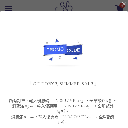
0
×
商品分類
首頁
返回
所有商品分類
最新優惠
POLO T-Shirt
SALE
重磅純色 短袖T-Shirt 系列
男裝
夾棉外套
配飾
重磅純色系列
「 GOODBYE, SUMMER SALE 」
圓領衛衣
男裝恤衫
重磅純色長袖 T-SHIRT 系列
女裝
頸鏈及鏈墜
連帽衛衣
男裝 T-Shirt
重磅純色短袖 T-SHIRT 系列
長袖恤衫
包袋
About Us
所有訂單，輸入優惠碼「ENDSUMMER90」，全單額外 9 折。
消費滿
$500
，輸入優惠碼「ENDSUMMER85」，全單額外
85 折。
男裝外套
重磅純色 衛衣 系列
短袖恤衫
長袖 T-SHIRT
棒球外套
Contact Us
消費滿
$1000
，輸入優惠碼「ENDSUMMER80」，全單額外
8 折。
男裝針織冷衫毛衣
短袖 T-SHIRT
外套
風褸外套
登錄
/
註冊