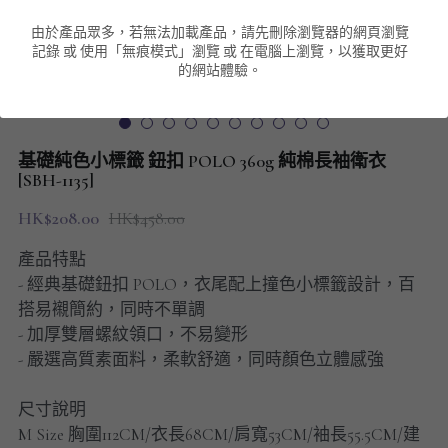
由於產品眾多，若無法加載產品，請先刪除瀏覽器的網頁瀏覽
男裝衛衣
短袖 POLO T-Shirt
針織外套
針織外套
搜索
記錄 或 使用「無痕模式」瀏覽 或 在電腦上瀏覽，以獲取更好
的網站體驗。
男裝褲類
風褸外套
圓領衛衣
包袋
棒球外套
連帽衛衣
長褲
男裝毛衣
基礎純色小標籤 鈕扣 POLO 360g 純棉長袖衛衣
夾棉外套
九分褲
[SBH-1135]
配飾
HK$208.00
HK$458.00
短褲
頸鏈
產品特點
男裝長袖T-SHIRT
- 經典基礎鈕扣 POLO，衣尾配上撞色小標籤設計，百
搭易襯簡約，同時不單調
HOT ITEMS
- 加厚雙層螺紋領口，不易變形
- 嚴選高質素面料，柔軟舒適，同時顏色立體感強
NEW ARRIVALS
尺寸說明
男裝長褲
M Size 胸圍112CM/衣長68CM/肩寬53CM/袖長55.5CM/建