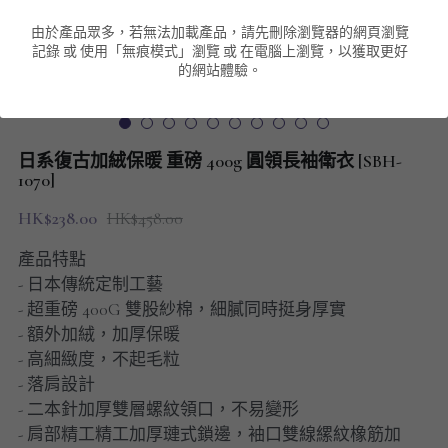
由於產品眾多，若無法加載產品，請先刪除瀏覽器的網頁瀏覽
男裝衛衣
短袖 POLO T-Shirt
針織外套
針織外套
搜索
記錄 或 使用「無痕模式」瀏覽 或 在電腦上瀏覽，以獲取更好
的網站體驗。
男裝褲類
風褸外套
圓領衛衣
包袋
棒球外套
連帽衛衣
長褲
男裝毛衣
日系復古加絨保暖 重磅 400g 圓領長袖衛衣 [SBH-
夾棉外套
九分褲
1070]
配飾
HK$238.00
HK$458.00
短褲
頸鏈
產品特點
男裝長袖T-SHIRT
- 日本傳統定制工藝
- 超重磅 400G 雙股紗棉，細膩同時挺身厚實​
HOT ITEMS
- 額外加絨，加厚保暖
- 高細緻度，不起毛粒
NEW ARRIVALS
- 落肩設計
- 二本針加厚雙層螺紋領口，不易變形
男裝長褲
- 肩部精工精工加厚璉式鎖邊，袖口雙線縲紋橡筋加