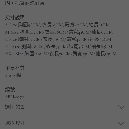
固，扎實耐洗耐磨
男士短褲
尺寸說明
男裝九分褲
S Size 胸圍96CM/衣長63CM/肩寬40CM/袖長61CM
男裝外套
M Size 胸圍102CM/衣長66CM/肩寬43CM/袖長62CM
L Size 胸圍110CM/衣長70CM/肩寬47CM/袖長62CM
男裝短袖 T-SHIRT
XL Size 胸圍118CM/衣長73CM/肩寬51CM/袖長63CM
XXL Size 胸圍126CM/衣長76CM/肩寬53CM/袖長63CM
重磅純色 長袖T-Shirt 系列
主要材質
重磅純色 衛衣 系列
400g 棉
男士長袖恤衫
編號
SBH-1070
男士短袖恤衫
選擇 顏色
限時促銷
選擇 尺寸
男裝