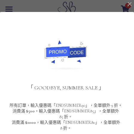
0
×
商品分類
首頁
返回
所有商品分類
最新優惠
POLO T-Shirt
SALE
重磅純色 短袖T-Shirt 系列
男裝
夾棉外套
配飾
重磅純色系列
「 GOODBYE, SUMMER SALE 」
圓領衛衣
男裝恤衫
重磅純色長袖 T-SHIRT 系列
女裝
頸鏈及鏈墜
連帽衛衣
男裝 T-Shirt
重磅純色短袖 T-SHIRT 系列
長袖恤衫
包袋
About Us
所有訂單，輸入優惠碼「ENDSUMMER90」，全單額外 9 折。
消費滿
$500
，輸入優惠碼「ENDSUMMER85」，全單額外
85 折。
男裝外套
重磅純色 衛衣 系列
短袖恤衫
長袖 T-SHIRT
棒球外套
Contact Us
消費滿
$1000
，輸入優惠碼「ENDSUMMER80」，全單額外
8 折。
男裝針織冷衫毛衣
短袖 T-SHIRT
外套
風褸外套
登錄
/
註冊